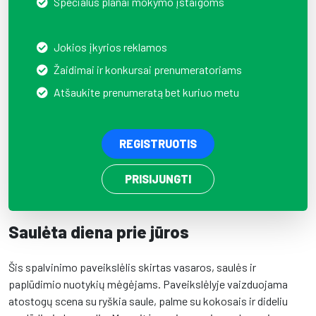
Specialūs planai mokymo įstaigoms
Jokios įkyrios reklamos
Žaidimai ir konkursai prenumeratoriams
Atšaukite prenumeratą bet kuriuo metu
REGISTRUOTIS
PRISIJUNGTI
Saulėta diena prie jūros
Šis spalvinimo paveikslėlis skirtas vasaros, saulės ir
paplūdimio nuotykių mėgėjams. Paveikslėlyje vaizduojama
atostogų scena su ryškia saule, palme su kokosais ir dideliu