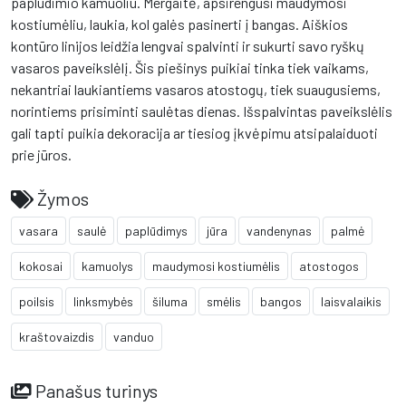
paplūdimio kamuoliu. Mergaitė, apsirengusi maudymosi
kostiumėliu, laukia, kol galės pasinerti į bangas. Aiškios
kontūro linijos leidžia lengvai spalvinti ir sukurti savo ryškų
vasaros paveikslėlį. Šis piešinys puikiai tinka tiek vaikams,
nekantriai laukiantiems vasaros atostogų, tiek suaugusiems,
norintiems prisiminti saulėtas dienas. Išspalvintas paveikslėlis
gali tapti puikia dekoracija ar tiesiog įkvėpimu atsipalaiduoti
prie jūros.
Žymos
vasara
saulė
paplūdimys
jūra
vandenynas
palmė
kokosai
kamuolys
maudymosi kostiumėlis
atostogos
poilsis
linksmybės
šiluma
smėlis
bangos
laisvalaikis
kraštovaizdis
vanduo
Panašus turinys