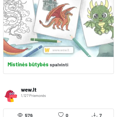
Mistinės būtybės
spalvinti
wew.lt
1,127 Priemonės
576
0
7