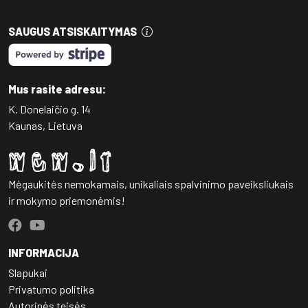
SAUGUS ATSISKAITYMAS
Mus rasite adresu:
K. Donelaičio g. 14
Kaunas, Lietuva
Mėgaukitės nemokamais, unikaliais spalvinimo paveiksliukais
ir mokymo priemonėmis!
INFORMACIJA
Slapukai
Privatumo politika
Autorinės teisės