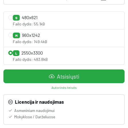
480x621
S
Failo dydis: 55.1kB
960x1242
M
Failo dydis: 149.4kB
2550x3300
L
Failo dydis: 483.8kB
Atsisiųsti
Autorinės teisės
Licencija ir naudojimas
Asmeniniam naudojimui
Mokyklose / Darželiuose