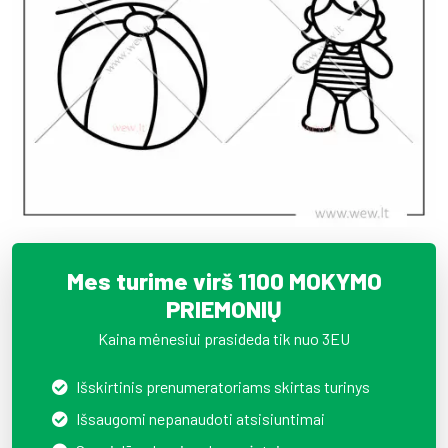
Mes turime virš 1100 MOKYMO
PRIEMONIŲ
Kaina mėnesiui prasideda tik nuo 3EU
Išskirtinis prenumeratoriams skirtas turinys
Išsaugomi nepanaudoti atsisiuntimai