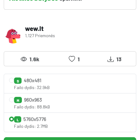
wew.lt
1,127 Priemonės
1.6k
1
13
480x481
S
Failo dydis: 32.9kB
960x963
M
Failo dydis: 88.8kB
5760x5776
L
Failo dydis: 2.7MB