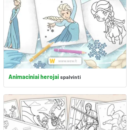
Animaciniai herojai
spalvinti