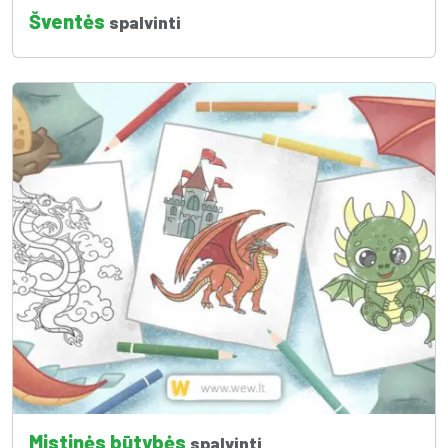
Šventės
spalvinti
Mistinės būtybės
spalvinti