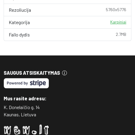
Rezoliucija
5760x5776
Kategorija
Karpiniai
Failo dydis
2.7MB
SAUGUS ATSISKAITYMAS
Mus rasite adresu:
K. Donelaičio g. 14
Kaunas, Lietuva