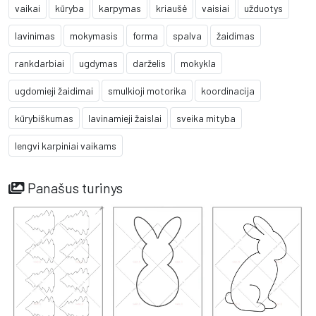
vaikai
kūryba
karpymas
kriaušė
vaisiai
užduotys
lavinimas
mokymasis
forma
spalva
žaidimas
rankdarbiai
ugdymas
darželis
mokykla
ugdomieji žaidimai
smulkioji motorika
koordinacija
kūrybiškumas
lavinamieji žaislai
sveika mityba
lengvi karpiniai vaikams
Panašus turinys