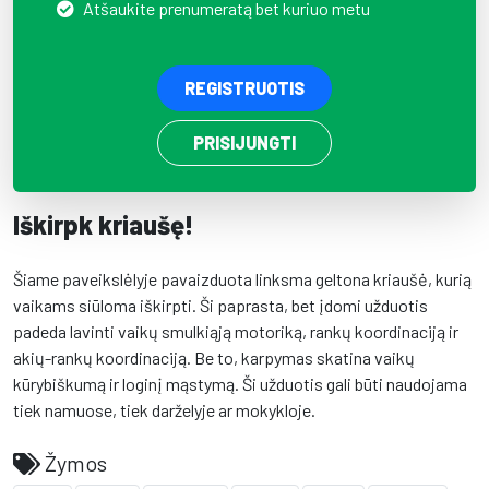
Atšaukite prenumeratą bet kuriuo metu
REGISTRUOTIS
PRISIJUNGTI
Iškirpk kriaušę!
Šiame paveikslėlyje pavaizduota linksma geltona kriaušė, kurią
vaikams siūloma iškirpti. Ši paprasta, bet įdomi užduotis
padeda lavinti vaikų smulkiąją motoriką, rankų koordinaciją ir
akių-rankų koordinaciją. Be to, karpymas skatina vaikų
kūrybiškumą ir loginį mąstymą. Ši užduotis gali būti naudojama
tiek namuose, tiek darželyje ar mokykloje.
Žymos