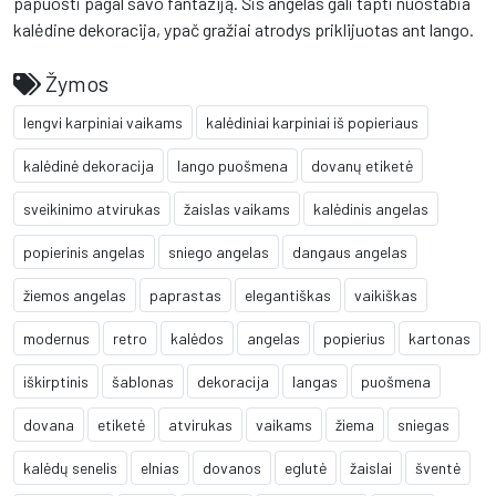
papuošti pagal savo fantaziją. Šis angelas gali tapti nuostabia
kalėdine dekoracija, ypač gražiai atrodys priklijuotas ant lango.
Žymos
lengvi karpiniai vaikams
kalėdiniai karpiniai iš popieriaus
kalėdinė dekoracija
lango puošmena
dovanų etiketė
sveikinimo atvirukas
žaislas vaikams
kalėdinis angelas
popierinis angelas
sniego angelas
dangaus angelas
žiemos angelas
paprastas
elegantiškas
vaikiškas
modernus
retro
kalėdos
angelas
popierius
kartonas
iškirptinis
šablonas
dekoracija
langas
puošmena
dovana
etiketė
atvirukas
vaikams
žiema
sniegas
kalėdų senelis
elnias
dovanos
eglutė
žaislai
šventė