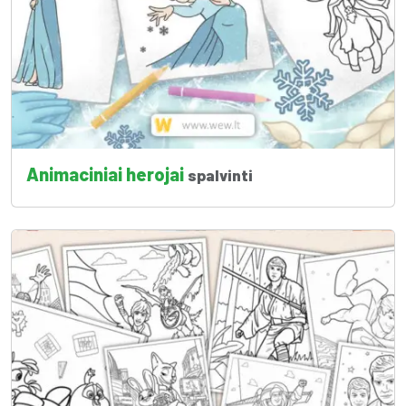
Animaciniai herojai
spalvinti