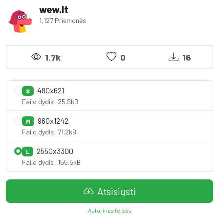
wew.lt
1,127 Priemonės
1.7k
0
16
480x621
S
Failo dydis: 25.9kB
960x1242
M
Failo dydis: 71.2kB
2550x3300
L
Failo dydis: 155.5kB
Atsisiųsti
Autorinės teisės