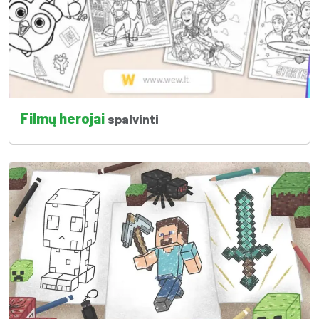
Filmų herojai
spalvinti