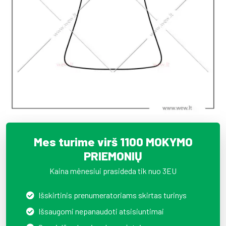
Mes turime virš 1100 MOKYMO
PRIEMONIŲ
Kaina mėnesiui prasideda tik nuo 3EU
Išskirtinis prenumeratoriams skirtas turinys
Išsaugomi nepanaudoti atsisiuntimai