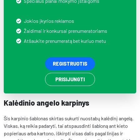
Specialūs planai mokymo įstaigoms
Jokios įkyrios reklamos
Žaidimai ir konkursai prenumeratoriams
Atšaukite prenumeratą bet kuriuo metu
REGISTRUOTIS
PRISIJUNGTI
Kalėdinio angelo karpinys
Šis karpinio šablonas skirtas sukurti nuostabų kalėdinį angelą.
Viskas, ką reikia padaryti, tai atspausdinti šabloną ant kieto
popieriaus arba kartono, iškirpti visas dalis pagal linijas ir