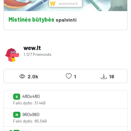
Mistinės būtybės
spalvinti
wew.lt
1,127 Priemonės
2.0k
1
18
480x480
S
Failo dydis: 31.4kB
960x960
M
Failo dydis: 85.5kB