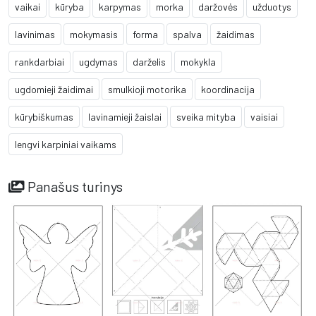
vaikai
kūryba
karpymas
morka
daržovės
užduotys
lavinimas
mokymasis
forma
spalva
žaidimas
rankdarbiai
ugdymas
darželis
mokykla
ugdomieji žaidimai
smulkioji motorika
koordinacija
kūrybiškumas
lavinamieji žaislai
sveika mityba
vaisiai
lengvi karpiniai vaikams
Panašus turinys