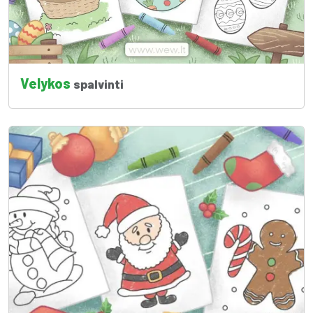
Velykos
spalvinti