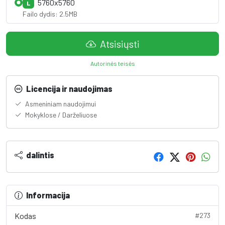
5760x5760
L
Failo dydis: 2.5MB
Atsisiųsti
Autorinės teisės
Licencija ir naudojimas
Asmeniniam naudojimui
Mokyklose / Darželiuose
dalintis
Informacija
Kodas
#273