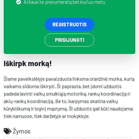
Atšaukite prenumeratą bet kuriuo metu
REGISTRUOTIS
PRISIJUNGTI
Iškirpk morką!
Šiame paveikslėlyje pavaizduota linksma oranžinė morka, kurią
vaikams siūloma iškirpti. Ši paprasta, bet įdomi užduotis
padeda lavinti vaikų smulkiąją motoriką, rankų koordinaciją ir
akių-rankų koordinaciją. Be to, karpymas skatina vaikų
kūrybiškumą ir loginį mąstymą. Ši užduotis gali būti naudojama
tiek namuose, tiek darželyje ar mokykloje.
Žymos