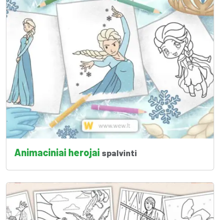
Animaciniai herojai
spalvinti