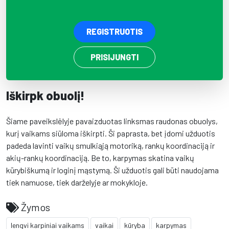
REGISTRUOTIS
PRISIJUNGTI
Iškirpk obuolį!
Šiame paveikslėlyje pavaizduotas linksmas raudonas obuolys,
kurį vaikams siūloma iškirpti. Ši paprasta, bet įdomi užduotis
padeda lavinti vaikų smulkiąją motoriką, rankų koordinaciją ir
akių-rankų koordinaciją. Be to, karpymas skatina vaikų
kūrybiškumą ir loginį mąstymą. Ši užduotis gali būti naudojama
tiek namuose, tiek darželyje ar mokykloje.
Žymos
lengvi karpiniai vaikams
vaikai
kūryba
karpymas