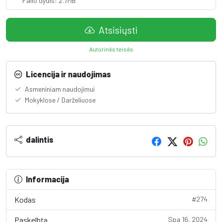
Failo dydis: 2.7MB
Atsisiųsti
Autorinės teisės
Licencija ir naudojimas
Asmeniniam naudojimui
Mokyklose / Darželiuose
dalintis
Informacija
Kodas
#274
Paskelbta
Spa 16, 2024