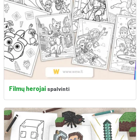
Filmų herojai
spalvinti