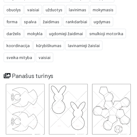
obuolys
vaisiai
užduotys
lavinimas
mokymasis
forma
spalva
žaidimas
rankdarbiai
ugdymas
darželis
mokykla
ugdomieji žaidimai
smulkioji motorika
koordinacija
kūrybiškumas
lavinamieji žaislai
sveika mityba
vaisiai
Panašus turinys