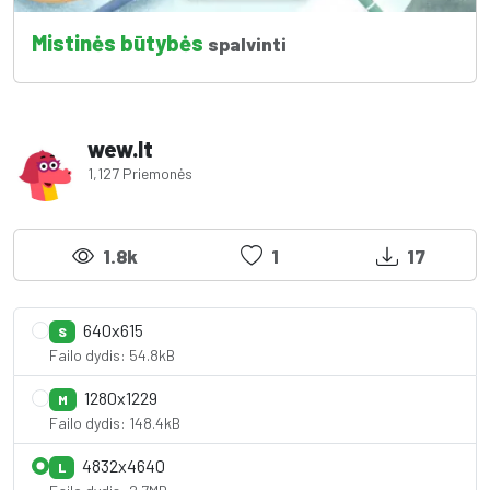
Mistinės būtybės
spalvinti
wew.lt
1,127 Priemonės
1.8k
1
17
640x615
S
Failo dydis: 54.8kB
1280x1229
M
Failo dydis: 148.4kB
4832x4640
L