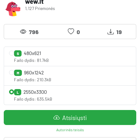
wew.lt
1,127 Priemonės
796
0
19
480x621
S
Failo dydis: 81.7kB
960x1242
M
Failo dydis: 210.3kB
2550x3300
L
Failo dydis: 635.5kB
Atsisiųsti
Autorinės teisės