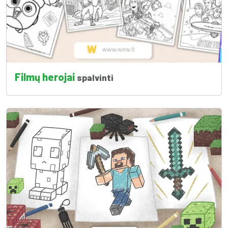
Filmų herojai
spalvinti