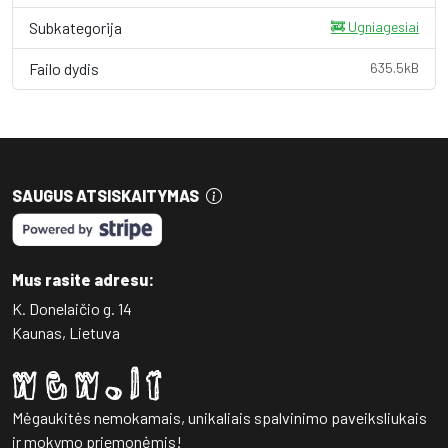
Subkategorija
🚒 Ugniagesiai
Failo dydis
635.5kB
SAUGUS ATSISKAITYMAS
Mus rasite adresu:
K. Donelaičio g. 14
Kaunas, Lietuva
Mėgaukitės nemokamais, unikaliais spalvinimo paveiksliukais
ir mokymo priemonėmis!