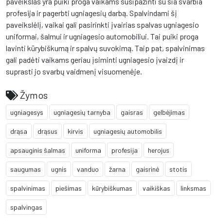
paveikslas yra puiki proga vaikams susipažinti su šia svarbia
profesija ir pagerbti ugniagesių darbą. Spalvindami šį
paveikslėlį, vaikai gali pasirinkti įvairias spalvas ugniagesio
uniformai, šalmui ir ugniagesio automobiliui. Tai puiki proga
lavinti kūrybiškumą ir spalvų suvokimą. Taip pat, spalvinimas
gali padėti vaikams geriau įsiminti ugniagesio įvaizdį ir
suprasti jo svarbų vaidmenį visuomenėje.
Žymos
ugniagesys
ugniagesių tarnyba
gaisras
gelbėjimas
drąsa
drąsus
kirvis
ugniagesių automobilis
apsauginis šalmas
uniforma
profesija
herojus
saugumas
ugnis
vanduo
žarna
gaisrinė
stotis
spalvinimas
piešimas
kūrybiškumas
vaikiškas
linksmas
spalvingas