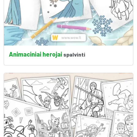
Animaciniai herojai
spalvinti