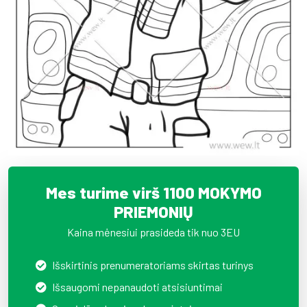
Mes turime virš 1100 MOKYMO
PRIEMONIŲ
Kaina mėnesiui prasideda tik nuo 3EU
Išskirtinis prenumeratoriams skirtas turinys
Išsaugomi nepanaudoti atsisiuntimai