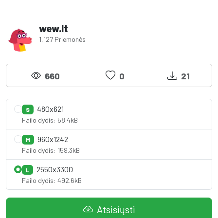
wew.lt
1,127 Priemonės
660
0
21
480x621
S
Failo dydis: 58.4kB
960x1242
M
Failo dydis: 159.3kB
2550x3300
L
Failo dydis: 492.6kB
Atsisiųsti