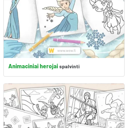
Animaciniai herojai
spalvinti