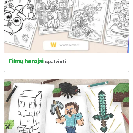
Filmų herojai
spalvinti