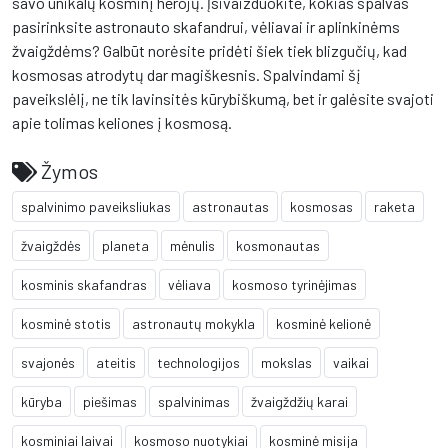
savo unikalų kosminį herojų. Įsivaizduokite, kokias spalvas
pasirinksite astronauto skafandrui, vėliavai ir aplinkinėms
žvaigždėms? Galbūt norėsite pridėti šiek tiek blizgučių, kad
kosmosas atrodytų dar magiškesnis. Spalvindami šį
paveikslėlį, ne tik lavinsitės kūrybiškumą, bet ir galėsite svajoti
apie tolimas keliones į kosmosą.
Žymos
spalvinimo paveiksliukas
astronautas
kosmosas
raketa
žvaigždės
planeta
mėnulis
kosmonautas
kosminis skafandras
vėliava
kosmoso tyrinėjimas
kosminė stotis
astronautų mokykla
kosminė kelionė
svajonės
ateitis
technologijos
mokslas
vaikai
kūryba
piešimas
spalvinimas
žvaigždžių karai
kosminiai laivai
kosmoso nuotykiai
kosminė misija