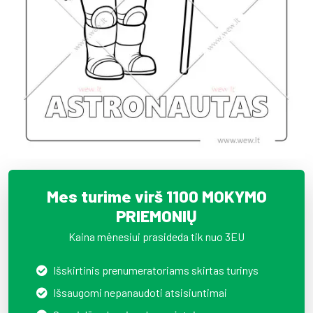
Mes turime virš 1100 MOKYMO
PRIEMONIŲ
Kaina mėnesiui prasideda tik nuo 3EU
Išskirtinis prenumeratoriams skirtas turinys
Išsaugomi nepanaudoti atsisiuntimai