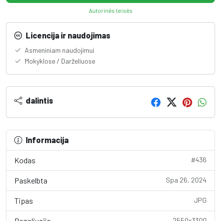
Autorinės teisės
Licencija ir naudojimas
Asmeniniam naudojimui
Mokyklose / Darželiuose
dalintis
Informacija
Kodas
#436
Paskelbta
Spa 26, 2024
Tipas
JPG
Rezoliucija
2550x3300