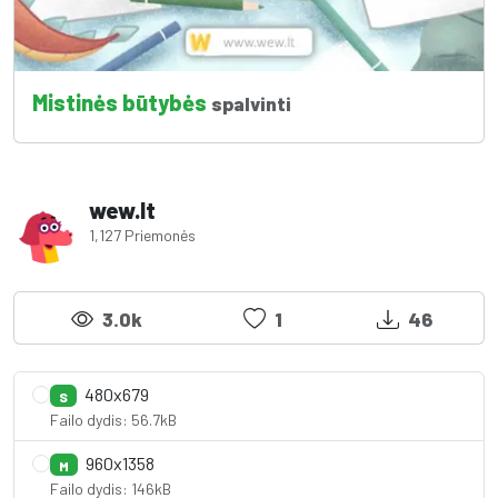
Mistinės būtybės
spalvinti
wew.lt
1,127 Priemonės
3.0k
1
46
480x679
S
Failo dydis: 56.7kB
960x1358
M
Failo dydis: 146kB