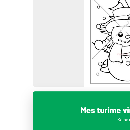
Mes turime v
Kaina 