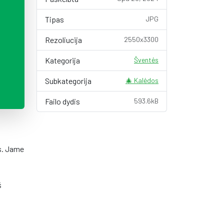
Tipas
JPG
Rezoliucija
2550x3300
Kategorija
Šventės
Subkategorija
🎄 Kalėdos
Failo dydis
593.6kB
os. Jame
š