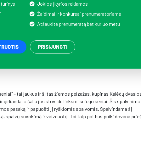
 turinys
Jokios įkyrios reklamos
i
Žaidimai ir konkursai prenumeratoriams
Atšaukite prenumeratą bet kuriuo metu
TRUOTIS
PRISIJUNGTI
seniai“ – tai jaukus ir šiltas žiemos peizažas, kupinas Kalėdų dvasi
r girlianda, o šalia jos stovi du linksmi sniego seniai. Šis spalvinimo
iemos pasaką ir papuošti jį ryškiomis spalvomis. Spalvindama šį
ą, spalvų suvokimą ir vaizduotę. Tai taip pat bus puiki dovana prie