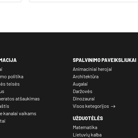
MACIJA
SPALVINIMO PAVEIKSLIUKAI
ai
Animaciniai herojai
mo politika
Architektūra
nės teisės
Augalai
us
Daržovės
eratos atšaukimas
Dinozaurai
aštis
Visos ketegorijos
e kanalai vaikams
UŽDUOTĖLĖS
tai
Matematika
Lietuvių kalba