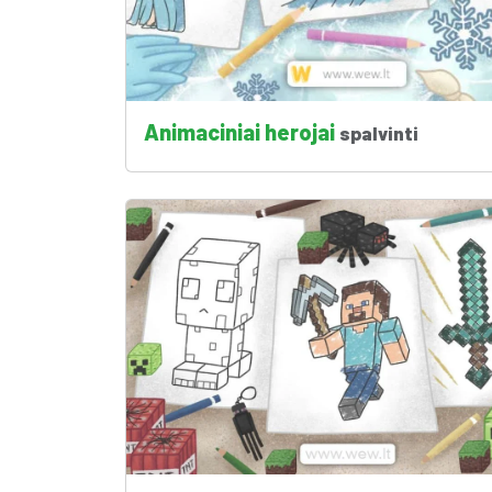
Animaciniai herojai
spalvinti