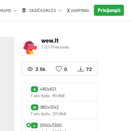
Prisijungti
AIKAMS
SKAIČIUOKLĖS
KARPINIAI
wew.lt
1,127 Priemonės
3.5k
0
72
480x621
S
Failo dydis: 80.8kB
960x1242
M
Failo dydis: 201.8kB
2550x3300
L