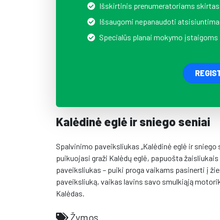
Išskirtinis prenumeratoriams skirtas
Išsaugomi nepanaudoti atsisiuntima
Specialūs planai mokymo įstaigoms
REGIS
Kalėdinė eglė ir sniego seniai
Spalvinimo paveiksliukas „Kalėdinė eglė ir sniego 
puikuojasi graži Kalėdų eglė, papuošta žaisliukais i
paveiksliukas – puiki proga vaikams pasinerti į ž
paveiksliuką, vaikas lavins savo smulkiąją motorik
Kalėdas.
Žymos