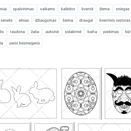
niai
spalvinimas
vaikams
kalėdos
šventė
žiema
sniegas
 senelis
elnias
džiaugsmas
šeima
draugai
šventinis sezonas
lis
raudona
žalia
auksinė
sidabrinė
balta
piešimas
kū
la
senis besmegenis