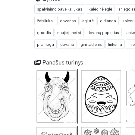
spalvinimo paveiksliukas
kalėdinė eglė
sniego se
žaisliukai
dovanos
eglutė
girlianda
kalėdų
gruodis
naujieji metai
dovanų popierius
lanke
pramoga
dovana
gimtadienis
linksma
mie
Panašus turinys