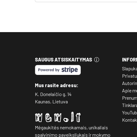
SAUGUS ATSISKAITYMAS
INFOR
Slapuk
Privatu
Autori
Mus rasite adresu:
Apie m
K. Donelaičio g. 14
Prenum
Kaunas, Lietuva
Tinklar
YouTub
Kontak
Mėgaukitės nemokamais, unikaliais
spalvinimo paveiksliukais ir mokymo