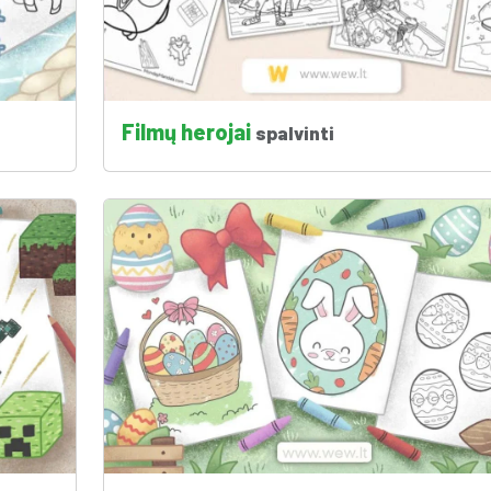
Filmų herojai
spalvinti