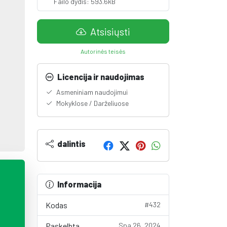
Failo dydis: 593.6kB
Atsisiųsti
Autorinės teisės
Licencija ir naudojimas
Asmeniniam naudojimui
Mokyklose / Darželiuose
dalintis
Informacija
Kodas
#432
Paskelbta
Spa 26, 2024