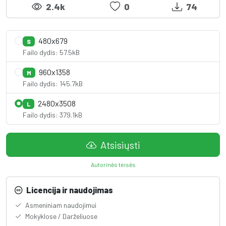
2.4k
0
74
480x679
S
Failo dydis: 57.5kB
960x1358
M
Failo dydis: 145.7kB
2480x3508
L
Failo dydis: 379.1kB
Atsisiųsti
Autorinės teisės
Licencija ir naudojimas
Asmeniniam naudojimui
Mokyklose / Darželiuose