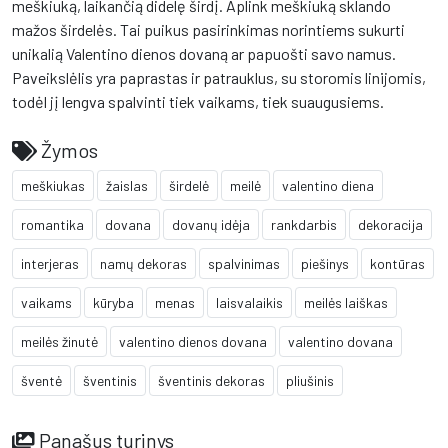
meškiuką, laikančią didelę širdį. Aplink meškiuką sklando
mažos širdelės. Tai puikus pasirinkimas norintiems sukurti
unikalią Valentino dienos dovaną ar papuošti savo namus.
Paveikslėlis yra paprastas ir patrauklus, su storomis linijomis,
todėl jį lengva spalvinti tiek vaikams, tiek suaugusiems.
Žymos
meškiukas
žaislas
širdelė
meilė
valentino diena
romantika
dovana
dovanų idėja
rankdarbis
dekoracija
interjeras
namų dekoras
spalvinimas
piešinys
kontūras
vaikams
kūryba
menas
laisvalaikis
meilės laiškas
meilės žinutė
valentino dienos dovana
valentino dovana
šventė
šventinis
šventinis dekoras
pliušinis
Panašus turinys