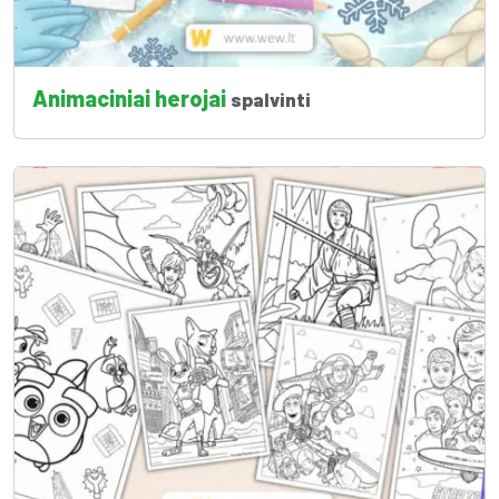
Animaciniai herojai
spalvinti