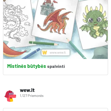
Mistinės būtybės
spalvinti
wew.lt
1,127 Priemonės