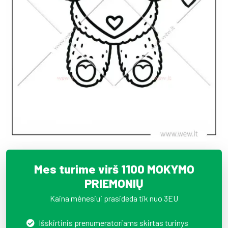
Mes turime virš 1100 MOKYMO
PRIEMONIŲ
Kaina mėnesiui prasideda tik nuo 3EU
Išskirtinis prenumeratoriams skirtas turinys