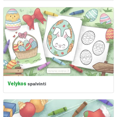
Velykos
spalvinti