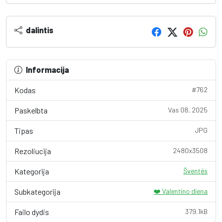
dalintis
Informacija
Kodas
#762
Paskelbta
Vas 08, 2025
Tipas
JPG
Rezoliucija
2480x3508
Kategorija
Šventės
Subkategorija
❤️ Valentino diena
Failo dydis
379.1kB