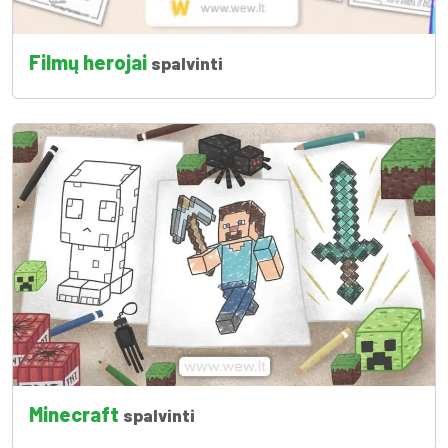
Filmų herojai
spalvinti
Minecraft
spalvinti