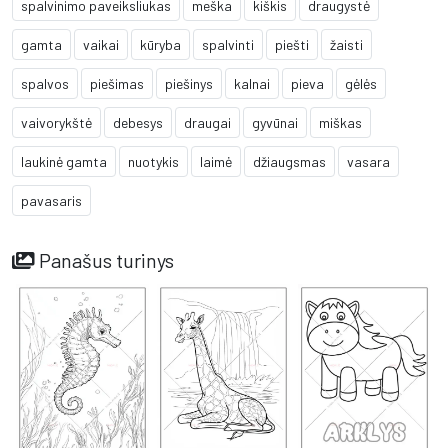
spalvinimo paveiksliukas
meška
kiškis
draugystė
gamta
vaikai
kūryba
spalvinti
piešti
žaisti
spalvos
piešimas
piešinys
kalnai
pieva
gėlės
vaivorykštė
debesys
draugai
gyvūnai
miškas
laukinė gamta
nuotykis
laimė
džiaugsmas
vasara
pavasaris
Panašus turinys