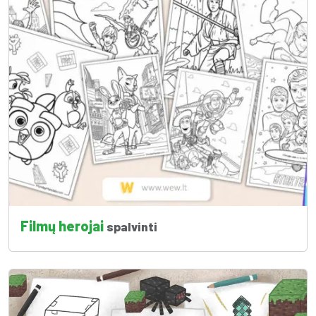
Filmų herojai
spalvinti