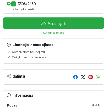
3508x2480
L
Failo dydis: 441kB
Atsisiųsti
Autorinės teisės
Licencija ir naudojimas
Asmeniniam naudojimui
Mokyklose / Darželiuose
dalintis
Informacija
Kodas
#460