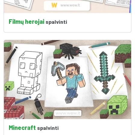
Filmų herojai
spalvinti
Minecraft
spalvinti