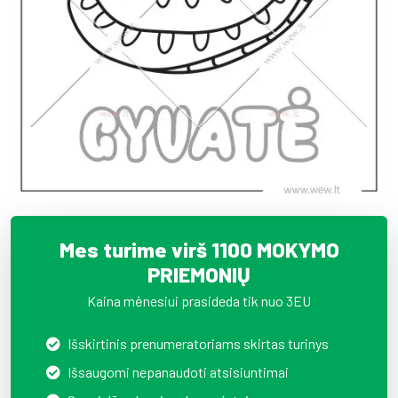
Mes turime virš 1100 MOKYMO
PRIEMONIŲ
Kaina mėnesiui prasideda tik nuo 3EU
Išskirtinis prenumeratoriams skirtas turinys
Išsaugomi nepanaudoti atsisiuntimai