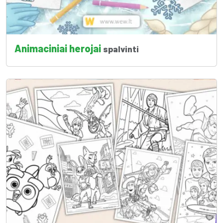
Animaciniai herojai
spalvinti