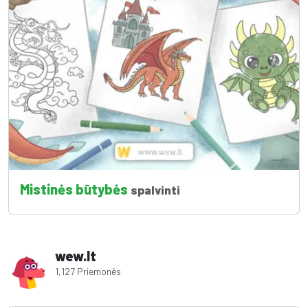
Mistinės būtybės
spalvinti
wew.lt
1,127 Priemonės