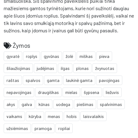
smalsuoliška. Šis spalvinimo paveikslėlis puikiai tinka
mažiesiems gamtos tyrinėtojams, kurie nori sužinoti daugiau
apie šiuos įdomius roplius. Spalvindami šį paveikslėlį, vaikai ne
tik lavins savo smulkiąją motoriką ir spalvų pažinimą, bet ir
sužinos, kaip įdomus ir įvairus gali būti gyvūnų pasaulis.
Žymos
gyvatė
roplys
gyvūnas
žolė
miškas
pieva
šliaužiojimas
judėjimas
ilgas
plonas
žvynuotas
raštas
spalvos
gamta
laukinė gamta
pavojingas
nepavojingas
draugiškas
mielas
šypsena
liežuvis
akys
galva
kūnas
uodega
piešimas
spalvinimas
vaikams
kūryba
menas
hobis
laisvalaikis
užsiėmimas
pramoga
ropliai