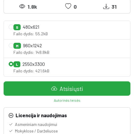
1.8k
0
31
480x621
S
Failo dydis: 55.2kB
960x1242
M
Failo dydis: 148.8kB
2550x3300
L
Failo dydis: 421.6kB
Atsisiųsti
Autorinės teisės
Licencija ir naudojimas
Asmeniniam naudojimui
Mokyklose / Darželiuose