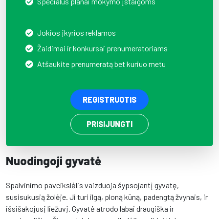
Specialūs planai mokymo įstaigoms
Jokios įkyrios reklamos
Žaidimai ir konkursai prenumeratoriams
Atšaukite prenumeratą bet kuriuo metu
REGISTRUOTIS
PRISIJUNGTI
Nuodingoji gyvatė
Spalvinimo paveikslėlis vaizduoja šypsojantį gyvatę,
susisukusią žolėje. Ji turi ilgą, ploną kūną, padengtą žvynais, ir
išsišakojusį liežuvį. Gyvatė atrodo labai draugiška ir