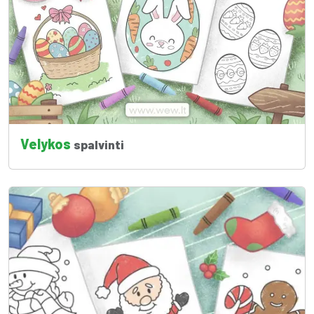
Velykos
spalvinti