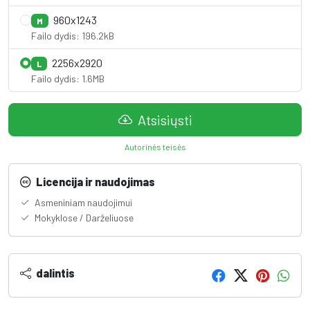
960x1243
M
Failo dydis: 196.2kB
2256x2920
L
Failo dydis: 1.6MB
Atsisiųsti
Autorinės teisės
Licencija ir naudojimas
Asmeniniam naudojimui
Mokyklose / Darželiuose
dalintis