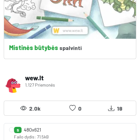
Mistinės būtybės
spalvinti
wew.lt
1,127 Priemonės
2.0k
0
18
480x621
S
Failo dydis: 71.5kB