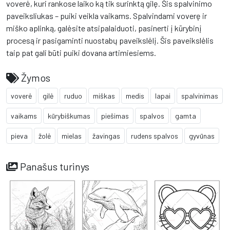
voverė, kuri rankose laiko ką tik surinktą gilę. Šis spalvinimo
paveiksliukas – puiki veikla vaikams. Spalvindami voverę ir
miško aplinką, galėsite atsipalaiduoti, pasinerti į kūrybinį
procesą ir pasigaminti nuostabų paveikslėlį. Šis paveikslėlis
taip pat gali būti puiki dovana artimiesiems.
Žymos
voverė
gilė
ruduo
miškas
medis
lapai
spalvinimas
vaikams
kūrybiškumas
piešimas
spalvos
gamta
pieva
žolė
mielas
žavingas
rudens spalvos
gyvūnas
Panašus turinys