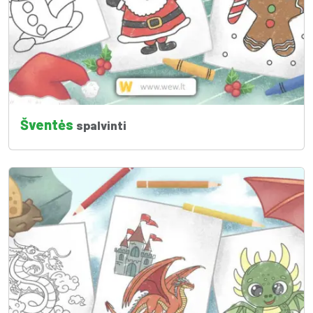
Šventės
spalvinti