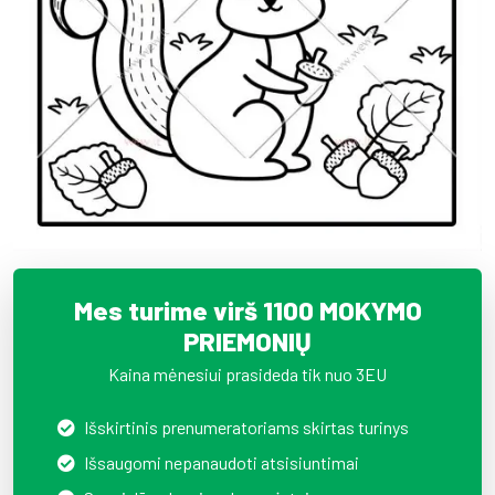
Mes turime virš 1100 MOKYMO
PRIEMONIŲ
Kaina mėnesiui prasideda tik nuo 3EU
Išskirtinis prenumeratoriams skirtas turinys
Išsaugomi nepanaudoti atsisiuntimai