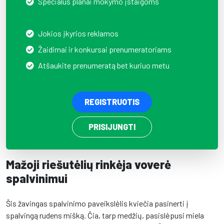
Specialūs planai mokymo įstaigoms
Jokios įkyrios reklamos
Žaidimai ir konkursai prenumeratoriams
Atšaukite prenumeratą bet kuriuo metu
REGISTRUOTIS
PRISIJUNGTI
Mažoji riešutėlių rinkėja voverė
spalvinimui
Šis žavingas spalvinimo paveikslėlis kviečia pasinerti į
spalvingą rudens mišką. Čia, tarp medžių, pasislėpusi miela