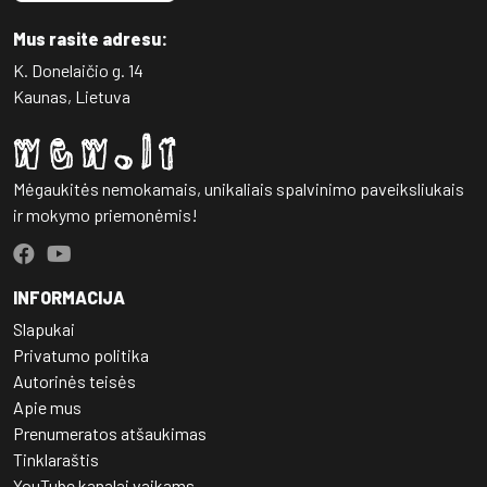
Mus rasite adresu:
K. Donelaičio g. 14
Kaunas, Lietuva
Mėgaukitės nemokamais, unikaliais spalvinimo paveiksliukais
ir mokymo priemonėmis!
INFORMACIJA
Slapukai
Privatumo politika
Autorinės teisės
Apie mus
Prenumeratos atšaukimas
Tinklaraštis
YouTube kanalai vaikams