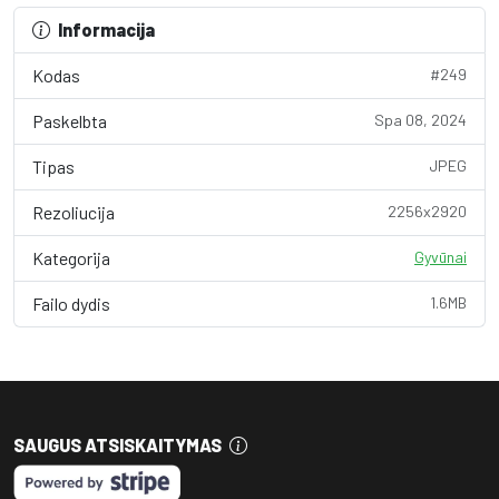
Informacija
Kodas
#249
Paskelbta
Spa 08, 2024
Tipas
JPEG
Rezoliucija
2256x2920
Kategorija
Gyvūnai
Failo dydis
1.6MB
SAUGUS ATSISKAITYMAS