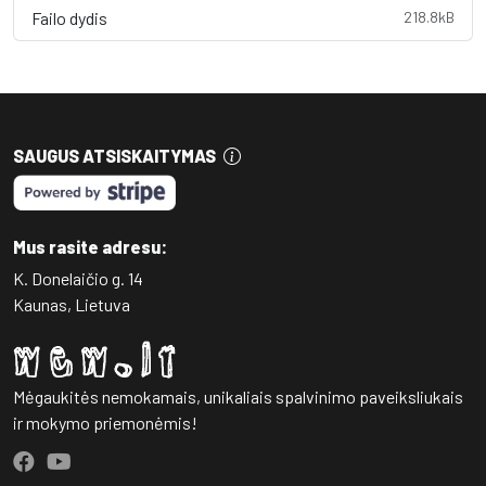
Failo dydis
218.8kB
SAUGUS ATSISKAITYMAS
Mus rasite adresu:
K. Donelaičio g. 14
Kaunas, Lietuva
Mėgaukitės nemokamais, unikaliais spalvinimo paveiksliukais
ir mokymo priemonėmis!