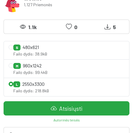
1,127 Priemonės
1.1k
0
5
480x621
S
Failo dydis: 38.9kB
960x1242
M
Failo dydis: 99.4kB
2550x3300
L
Failo dydis: 218.8kB
Atsisiųsti
Autorinės teisės