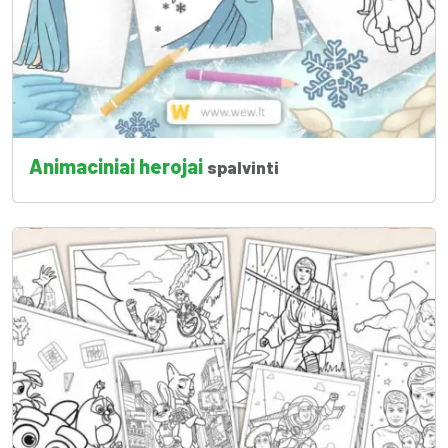
Animaciniai herojai
spalvinti