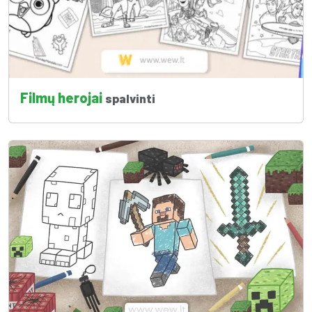
Filmų herojai
spalvinti