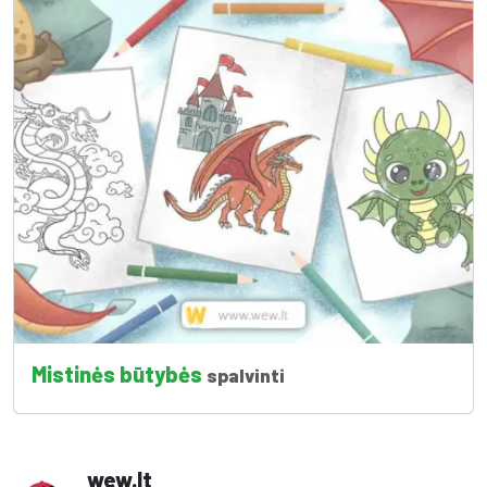
Mistinės būtybės
spalvinti
wew.lt