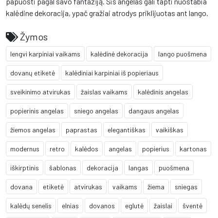
papuošti pagal savo fantaziją. Šis angelas gali tapti nuostabia
kalėdine dekoracija, ypač gražiai atrodys priklijuotas ant lango.
Žymos
lengvi karpiniai vaikams
kalėdinė dekoracija
lango puošmena
dovanų etiketė
kalėdiniai karpiniai iš popieriaus
sveikinimo atvirukas
žaislas vaikams
kalėdinis angelas
popierinis angelas
sniego angelas
dangaus angelas
žiemos angelas
paprastas
elegantiškas
vaikiškas
modernus
retro
kalėdos
angelas
popierius
kartonas
iškirptinis
šablonas
dekoracija
langas
puošmena
dovana
etiketė
atvirukas
vaikams
žiema
sniegas
kalėdų senelis
elnias
dovanos
eglutė
žaislai
šventė