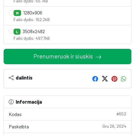
Failo dydis: 55.7kB
1280x906
M
Failo dydis: 152.2kB
3508x2482
L
Failo dydis: 497.7kB
Prenumeruok ir siuskis
dalintis
Informacija
Kodas
#652
Paskelbta
Gru 26, 2024