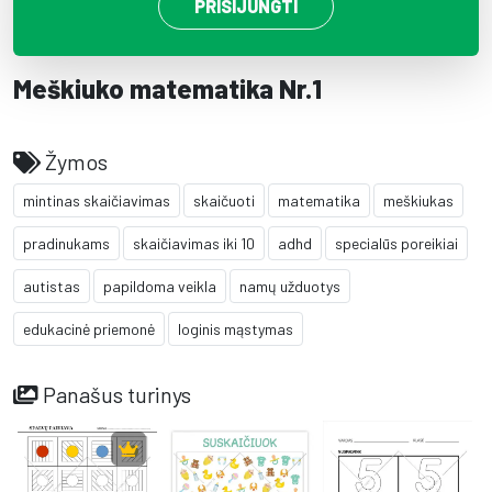
PRISIJUNGTI
Meškiuko matematika Nr.1
Žymos
mintinas skaičiavimas
skaičuoti
matematika
meškiukas
pradinukams
skaičiavimas iki 10
adhd
specialūs poreikiai
autistas
papildoma veikla
namų užduotys
edukacinė priemonė
loginis mąstymas
Panašus turinys