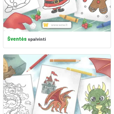
Šventės
spalvinti