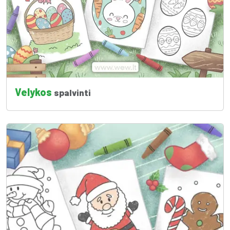
Velykos
spalvinti