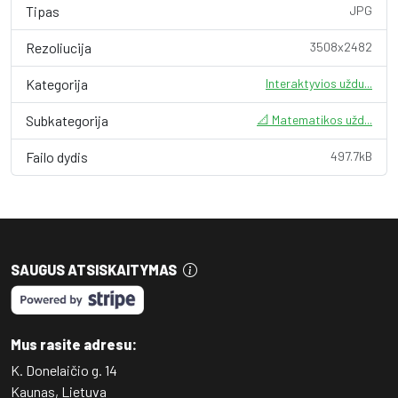
Tipas
JPG
Rezoliucija
3508x2482
Kategorija
Interaktyvios uždu...
Subkategorija
📐 Matematikos užd...
Failo dydis
497.7kB
SAUGUS ATSISKAITYMAS
Mus rasite adresu:
K. Donelaičio g. 14
Kaunas, Lietuva