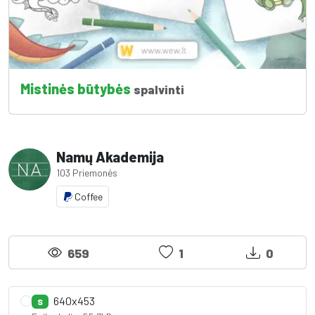
Mistinės būtybės
spalvinti
Namų Akademija
103 Priemonės
Coffee
659
1
0
640x453
S