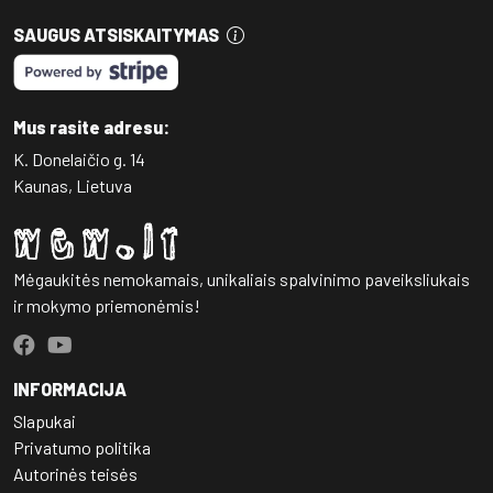
SAUGUS ATSISKAITYMAS
Mus rasite adresu:
K. Donelaičio g. 14
Kaunas, Lietuva
Mėgaukitės nemokamais, unikaliais spalvinimo paveiksliukais
ir mokymo priemonėmis!
INFORMACIJA
Slapukai
Privatumo politika
Autorinės teisės