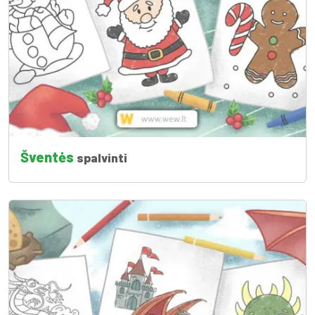
Šventės
spalvinti