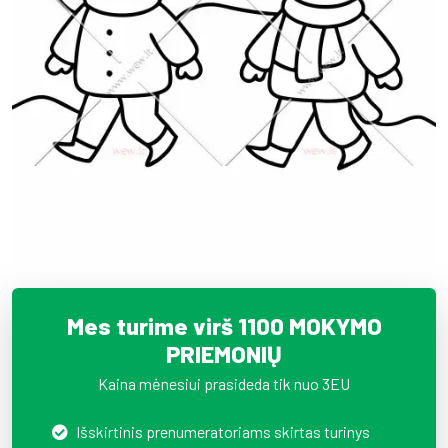
Mes turime virš 1100 MOKYMO
PRIEMONIŲ
Kaina mėnesiui prasideda tik nuo 3EU
Išskirtinis prenumeratoriams skirtas turinys