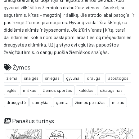
gyvūnai vilki šiltus žieminius drabužius: vienas – švarkelį su
sagutėmis, kitas – megztinį ir šaliką. Jie atrodo labai patogiai ir
pasirengę žiemos pramogoms. Gyvūnų veidai išraiškingi, su
didelėmis akimis ir šypsenomis. Jie žiūri vienas į kitą, tarsi
dalindamiesi kokia nors paslaptimi arba tiesiog mėgaudamiesi
draugystės akimirka. Už jų styro dvi eglutės, papuoštos
žvaigždutėmis, o dangų puošia žiemiškos snaigės.
Žymos
žiema
snaigės
sniegas
gyvūnai
draugai
atostogos
eglės
miškas
žiemos sportas
kalėdos
džiaugsmas
draugystė
santykiai
gamta
žiemos peizažas
mielas
Panašus turinys