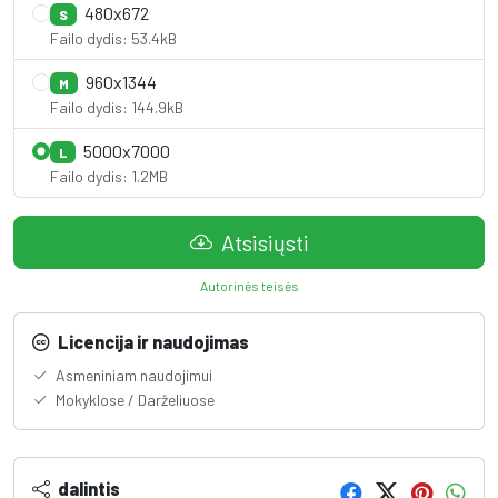
480x672
S
Failo dydis: 53.4kB
960x1344
M
Failo dydis: 144.9kB
5000x7000
L
Failo dydis: 1.2MB
Atsisiųsti
Autorinės teisės
Licencija ir naudojimas
Asmeniniam naudojimui
Mokyklose / Darželiuose
dalintis