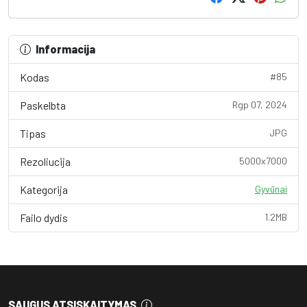
Informacija
Kodas
#85
Paskelbta
Rgp 07, 2024
Tipas
JPG
Rezoliucija
5000x7000
Kategorija
Gyvūnai
Failo dydis
1.2MB
SAUGUS ATSISKAITYMAS