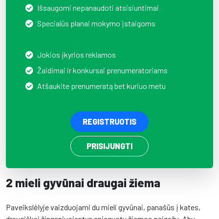
Išsaugomi nepanaudoti atsisiuntimai
Specialūs planai mokymo įstaigoms
Jokios įkyrios reklamos
Žaidimai ir konkursai prenumeratoriams
Atšaukite prenumeratą bet kuriuo metu
REGISTRUOTIS
PRISIJUNGTI
2 mieli gyvūnai draugai žiema
Paveikslėlyje vaizduojami du mieli gyvūnai, panašūs į kates,
draugiškai žingsniuojantys snieguotu žiemos peizažu. Abu