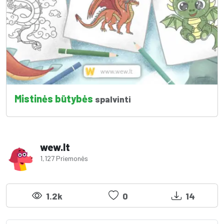
Mistinės būtybės
spalvinti
wew.lt
1,127 Priemonės
1.2k
0
14