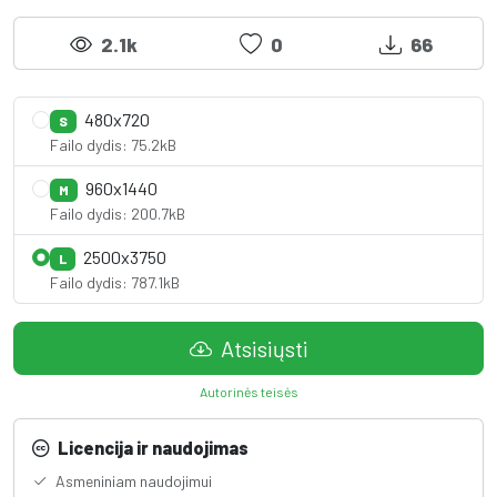
2.1k
0
66
480x720
S
Failo dydis: 75.2kB
960x1440
M
Failo dydis: 200.7kB
2500x3750
L
Failo dydis: 787.1kB
Atsisiųsti
Autorinės teisės
Licencija ir naudojimas
Asmeniniam naudojimui