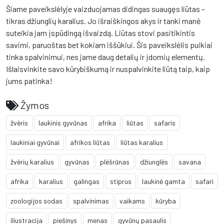
Šiame paveikslėlyje vaizduojamas didingas suaugęs liūtas –
tikras džiunglių karalius. Jo išraiškingos akys ir tanki manė
suteikia jam įspūdingą išvaizdą. Liūtas stovi pasitikintis
savimi, paruoštas bet kokiam iššūkiui. Šis paveikslėlis puikiai
tinka spalvinimui, nes jame daug detalių ir įdomių elementų.
Išlaisvinkite savo kūrybiškumą ir nuspalvinkite liūtą taip, kaip
jums patinka!
Žymos
žvėris
laukinis gyvūnas
afrika
liūtas
safaris
laukiniai gyvūnai
afrikos liūtas
liūtas karalius
žvėrių karalius
gyvūnas
plėšrūnas
džiunglės
savana
afrika
karalius
galingas
stiprus
laukinė gamta
safari
zoologijos sodas
spalvinimas
vaikams
kūryba
iliustracija
piešinys
menas
gyvūnų pasaulis