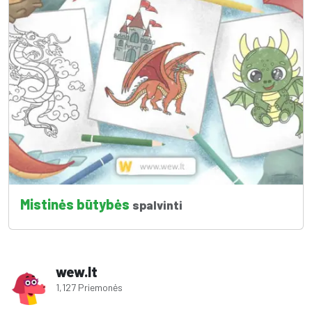
Mistinės būtybės
spalvinti
wew.lt
1,127 Priemonės