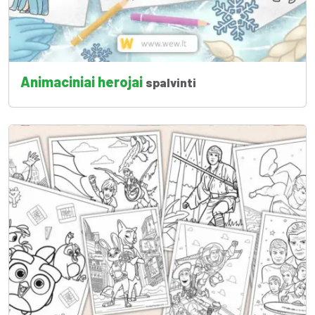
Animaciniai herojai
spalvinti