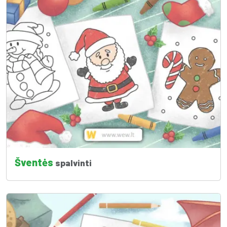
Šventės
spalvinti