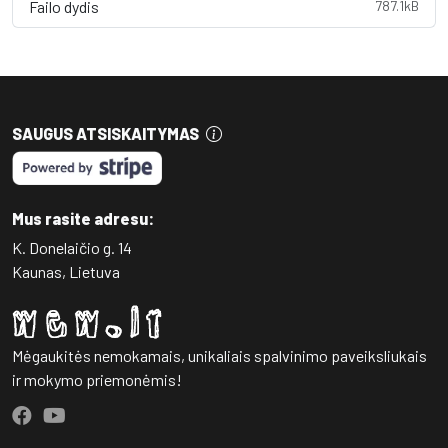
Failo dydis
787.1kB
SAUGUS ATSISKAITYMAS
Mus rasite adresu:
K. Donelaičio g. 14
Kaunas, Lietuva
Mėgaukitės nemokamais, unikaliais spalvinimo paveiksliukais
ir mokymo priemonėmis!