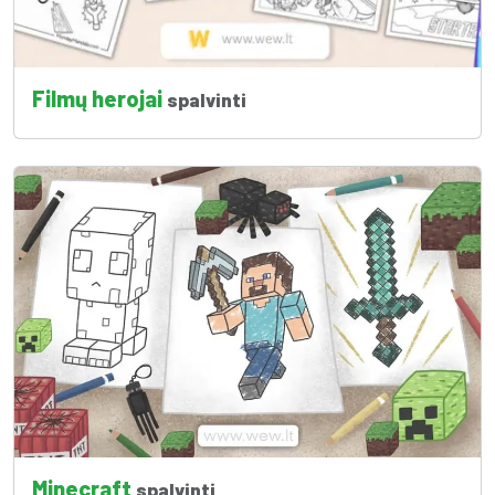
Filmų herojai
spalvinti
Minecraft
spalvinti