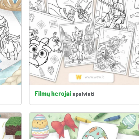
Filmų herojai
spalvinti