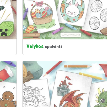
Velykos
spalvinti