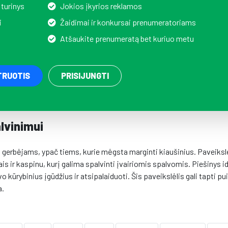
 turinys
Jokios įkyrios reklamos
i
Žaidimai ir konkursai prenumeratoriams
Atšaukite prenumeratą bet kuriuo metu
TRUOTIS
PRISIJUNGTI
lvinimui
s gerbėjams, ypač tiems, kurie mėgsta marginti kiaušinius. Paveiksl
 ir kaspinu, kurį galima spalvinti įvairiomis spalvomis. Piešinys id
o kūrybinius įgūdžius ir atsipalaiduoti. Šis paveikslėlis gali tapti pu
a.