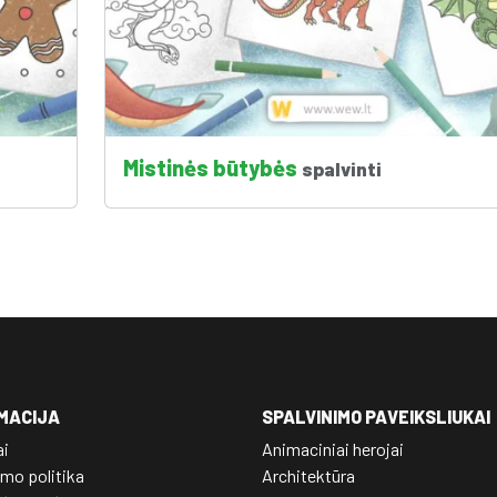
Mistinės būtybės
spalvinti
MACIJA
SPALVINIMO PAVEIKSLIUKAI
ai
Animaciniai herojai
mo politika
Architektūra