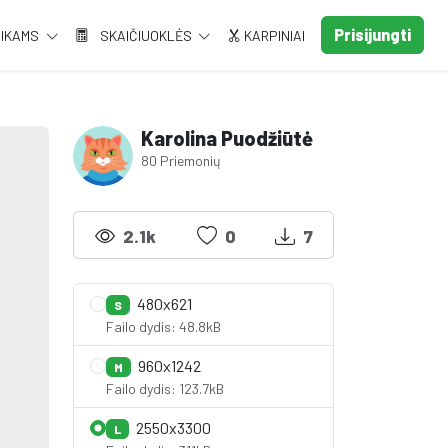
Prisijungti
AIKAMS
SKAIČIUOKLĖS
KARPINIAI
Karolina Puodžiūtė
80 Priemonių
2.1k
0
7
480x621
S
Failo dydis: 48.8kB
960x1242
M
Failo dydis: 123.7kB
2550x3300
L