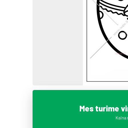
Mes turime v
Kaina 