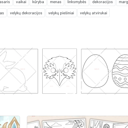
asaris
vaikai
kūryba
menas
linksmybės
dekoracijos
marg
mas
velykų dekoracijos
velykų piešiniai
velykų atvirukai