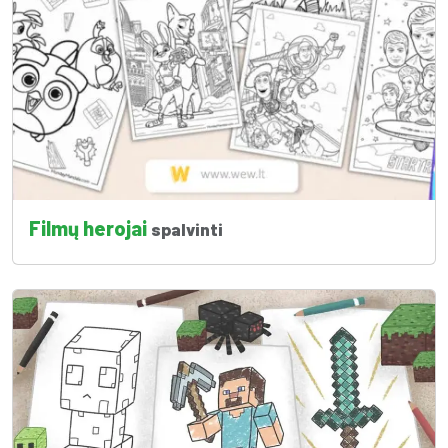
Filmų herojai
spalvinti