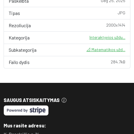
Paskelbta
Geg 25, 2025
Tipas
JPG
Rezoliucija
2000x1414
Kategorija
Interaktyvios uždu...
Subkategorija
📐 Matematikos užd...
Failo dydis
284.7kB
SAUGUS ATSISKAITYMAS
Mus rasite adresu: