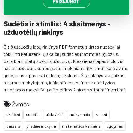
PRISIJUNGTI
Sudėtis ir atimtis: 4 skaitmenys -
užduotėlių rinkinys
Šis 8 užduočių lapų rinkinys PDF formatu skirtas nuosekliai
tobulinti keturženklių skaičių sudėties ir atimties įgūdžius,
pateikiant platų spektrą užduočių. Kiekvienas lapas siūlo vis
naujas užduotis, kurios padės mokiniams įtvirtinti skaičiavimo
gebėjimus ir pasiekti didesnį tikslumą. Šis rinkinys yra puikus
resursas mokytojams, ieškantiems įvairios ir efektyvios
medžiagos moksleivių aritmetikos žinioms stiprinti ir vertinti.
Žymos
skaičiai
sudėtis
uždaviniai
mokymasis
vaikai
darželis
pradinė mokykla
matematika vaikams
ugdymas