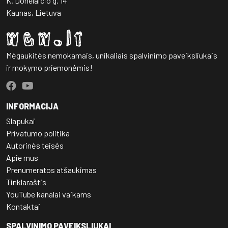
K. Donelaičio g. 14
Kaunas, Lietuva
Mėgaukitės nemokamais, unikaliais spalvinimo paveiksliukais
ir mokymo priemonėmis!
INFORMACIJA
Slapukai
Privatumo politika
Autorinės teisės
Apie mus
Prenumeratos atšaukimas
Tinklaraštis
YouTube kanalai vaikams
Kontaktai
SPALVINIMO PAVEIKSLIUKAI