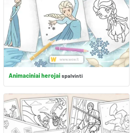
Animaciniai herojai
spalvinti