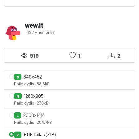
wew.lt
1,127 Priemonės
919
1
2
640x452
S
Failo dydis: 88.6kB
1280x905
M
Failo dydis: 230kB
2000x1414
L
Failo dydis: 284.7kB
PDF failas (ZIP)
V