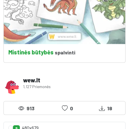
Mistinės būtybės
spalvinti
wew.lt
1,127 Priemonės
913
0
18
480x679
S