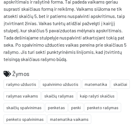
apskritimais ir rašytinė forma. Tai padeda vaikams geriau
suprasti skaičiaus formą ir reikšmę. Vaikams siūloma ne tik
atsekti skaičių 5, bet ir patiems nuspalvinti apskritimus, taip
įtvirtinant žinias. Vaikas turėtų atidžiai pažvelgti į kairįjį
stulpelį, kur skaičius 5 pavaizduotas mėlynais apskritimais.
Tada dešiniajame stulpelyje nuspalvinti atkartojant tokią pat
seka. Po spalvinimo užduoties vaikas pereina prie skaičiaus 5
rašymo. Jis turi sekti punktyrinėmis linijomis, kad įtvirtintų
teisingą skaičiaus rašymo būdą.
Žymos
rašymo užduotis
spalvinimo užduotis
matematika
skaičiai
rašymas vaikams
skaičių rašymas
kaip rašyti skaičius
skaičių spalvinimas
penketas
penki
penketo rašymas
penketo spalvinimas
matematika vaikams