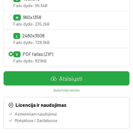
Failo dydis: 95.5kB
960x1358
M
Failo dydis: 235.2kB
2480x3508
L
Failo dydis: 728.9kB
PDF failas (ZIP)
V
Failo dydis: 829kB
Atsisiųsti
Autorinės teisės
Licencija ir naudojimas
Asmeniniam naudojimui
Mokyklose / Darželiuose