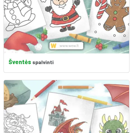
Šventės
spalvinti