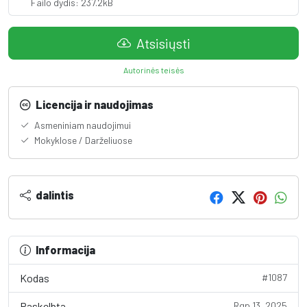
Failo dydis: 237.2kB
Atsisiųsti
Autorinės teisės
Licencija ir naudojimas
Asmeniniam naudojimui
Mokyklose / Darželiuose
dalintis
Informacija
Kodas
#1087
Paskelbta
Rgp 13, 2025