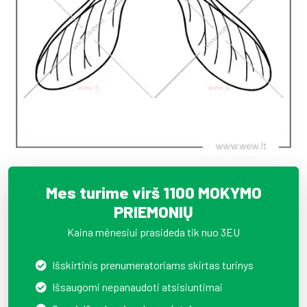
Mes turime virš 1100 MOKYMO
PRIEMONIŲ
Kaina mėnesiui prasideda tik nuo 3EU
Išskirtinis prenumeratoriams skirtas turinys
Išsaugomi nepanaudoti atsisiuntimai