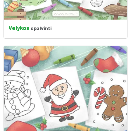
Velykos
spalvinti