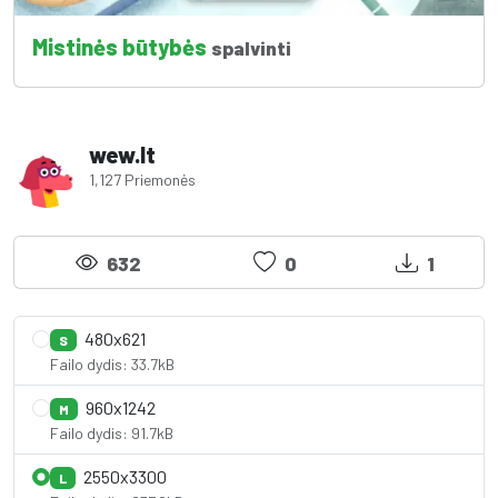
Mistinės būtybės
spalvinti
wew.lt
1,127 Priemonės
632
0
1
480x621
S
Failo dydis: 33.7kB
960x1242
M
Failo dydis: 91.7kB
2550x3300
L