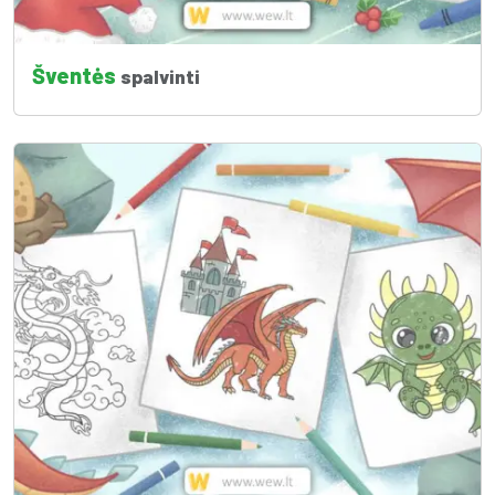
Šventės
spalvinti