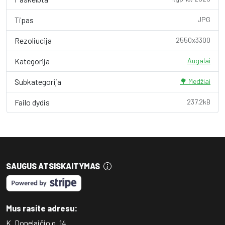
Tipas
JPG
Rezoliucija
2550x3300
Kategorija
Augalai
Subkategorija
🌳 Medžiai
Failo dydis
237.2kB
SAUGUS ATSISKAITYMAS
Mus rasite adresu:
K. Donelaičio g. 14