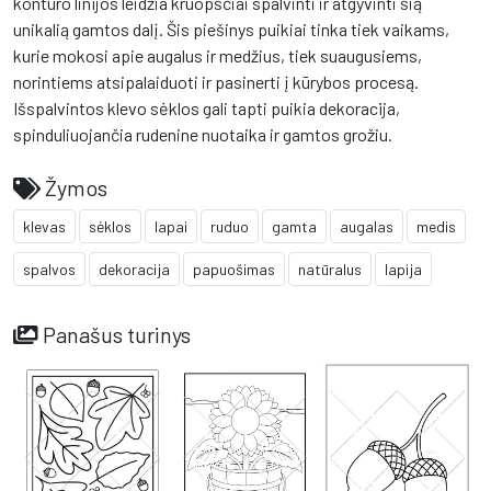
kontūro linijos leidžia kruopščiai spalvinti ir atgyvinti šią
unikalią gamtos dalį. Šis piešinys puikiai tinka tiek vaikams,
kurie mokosi apie augalus ir medžius, tiek suaugusiems,
norintiems atsipalaiduoti ir pasinerti į kūrybos procesą.
Išspalvintos klevo sėklos gali tapti puikia dekoracija,
spinduliuojančia rudenine nuotaika ir gamtos grožiu.
Žymos
klevas
sėklos
lapai
ruduo
gamta
augalas
medis
spalvos
dekoracija
papuošimas
natūralus
lapija
Panašus turinys