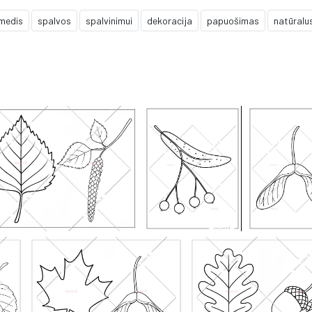
medis
spalvos
spalvinimui
dekoracija
papuošimas
natūralu