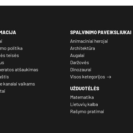
MACIJA
SPALVINIMO PAVEIKSLIUKAI
ai
Animaciniai herojai
mo politika
Architektūra
nės teisės
Augalai
us
Daržovės
eratos atšaukimas
Dinozaurai
aštis
Visos ketegorijos
e kanalai vaikams
UŽDUOTĖLĖS
tai
Matematika
Lietuvių kalba
Rašymo pratimai