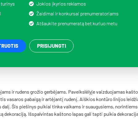
 turinys
Jokios įkyrios reklamos
i
Žaidimai ir konkursai prenumeratoriams
Atšaukite prenumeratą bet kuriuo metu
TRUOTIS
PRISIJUNGTI
ojams ir rudens grožio gerbėjams. Paveikslėlyje vaizduojamas kašt
s vasaros pabaigą ir artėjantį rudenį. Aiškios kontūro linijos leidži
os dalį. Šis piešinys puikiai tinka vaikams ir suaugusiems, norintiems
ą dekoraciją. Išspalvintas kaštono lapas gali tapti puikia dekoracij