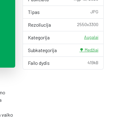
Tipas
JPG
Rezoliucija
2550x3300
Kategorija
Augalai
Subkategorija
🌳 Medžiai
Failo dydis
419kB
ono
a
a vaiko