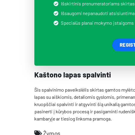
Išskirtinis prenumeratoriams skirtas
Išsaugomi nepanaudoti atsisiuntima
Specialūs planai mokymo įstaigoms
REGIS
Kaštono lapas spalvinti
Šis spalvinimo paveikslėlis skirtas gamtos mylėt
lapas su aiškiomis, detaliomis gyslomis, primenanti
kruopščiai spalvinti ir atgyvinti šią unikalią gamt
pasinerti į kūrybos procesą ir pasigaminti rudenišk
kambaryje ar tiesiog linksma pramoga.
Žymos