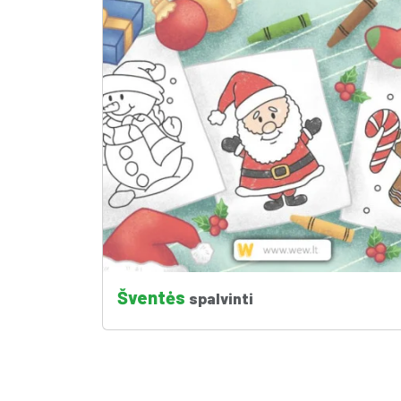
Šventės
spalvinti