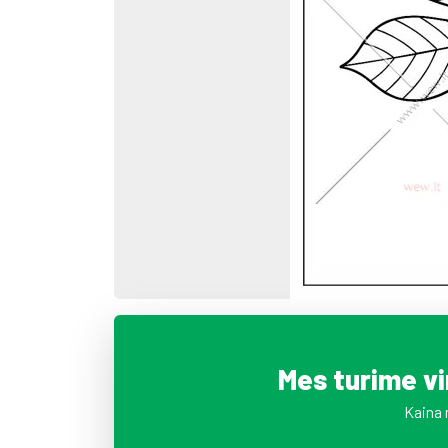
Mes turime v
Kaina 