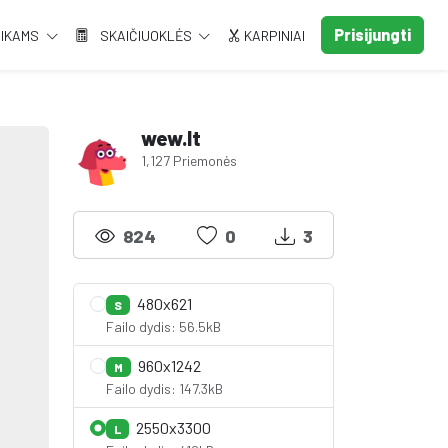
Prisijungti
AIKAMS
SKAIČIUOKLĖS
KARPINIAI
wew.lt
1,127 Priemonės
824
0
3
480x621
S
Failo dydis: 56.5kB
960x1242
M
Failo dydis: 147.3kB
2550x3300
L