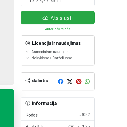
Failo dydis: 419kB
Atsisiųsti
Autorinės teisės
Licencija ir naudojimas
Asmeniniam naudojimui
Mokyklose / Darželiuose
dalintis
Informacija
Kodas
#1092
Paskelbta
Rgp 15, 2025