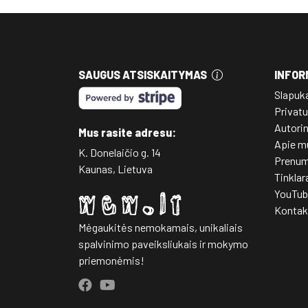
SAUGUS ATSISKAITYMAS
INFOR
Slapuk
Privatu
Autori
Mus rasite adresu:
Apie m
K. Donelaičio g. 14
Prenum
Kaunas, Lietuva
Tinklar
YouTub
Kontak
Mėgaukitės nemokamais, unikaliais
spalvinimo paveiksliukais ir mokymo
priemonėmis!