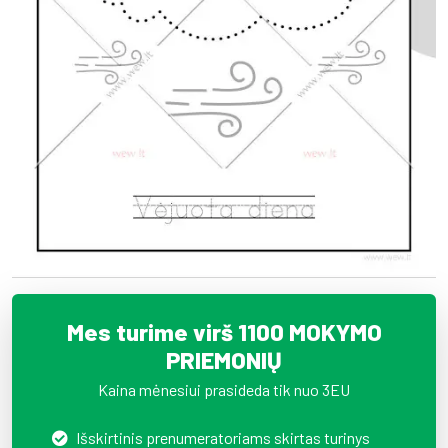
Mes turime virš 1100 MOKYMO
PRIEMONIŲ
Kaina mėnesiui prasideda tik nuo 3EU
Išskirtinis prenumeratoriams skirtas turinys