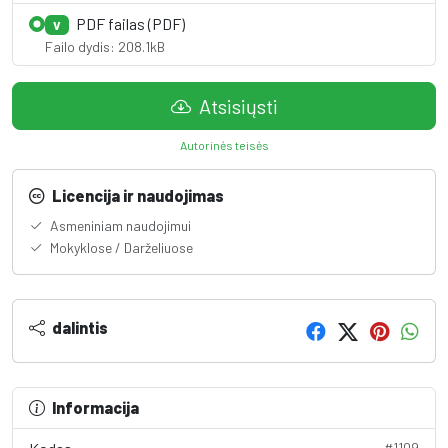
PDF failas (PDF)
V
Failo dydis: 208.1kB
Atsisiųsti
Autorinės teisės
Licencija ir naudojimas
Asmeniniam naudojimui
Mokyklose / Darželiuose
dalintis
Informacija
#1109