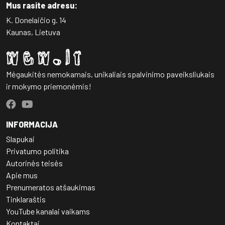
Mus rasite adresu:
K. Donelaičio g. 14
Kaunas, Lietuva
Mėgaukitės nemokamais, unikaliais spalvinimo paveiksliukais
ir mokymo priemonėmis!
INFORMACIJA
Slapukai
Privatumo politika
Autorinės teisės
Apie mus
Prenumeratos atšaukimas
Tinklaraštis
YouTube kanalai vaikams
Kontaktai