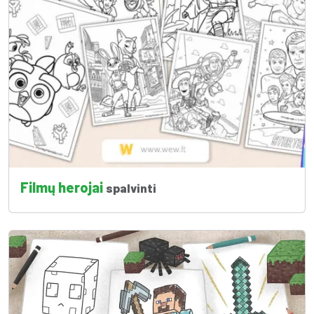
Filmų herojai
spalvinti