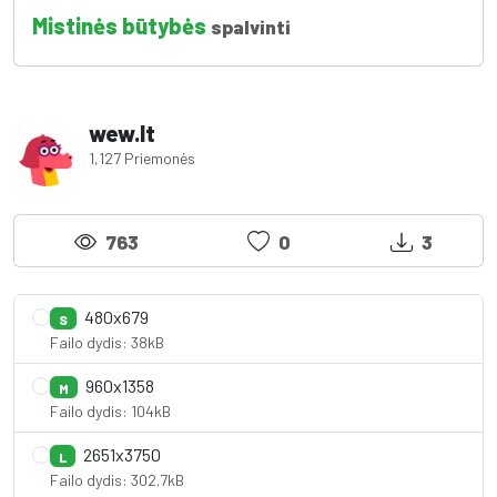
Mistinės būtybės
spalvinti
wew.lt
1,127 Priemonės
763
0
3
480x679
S
Failo dydis: 38kB
960x1358
M
Failo dydis: 104kB
2651x3750
L
Failo dydis: 302.7kB