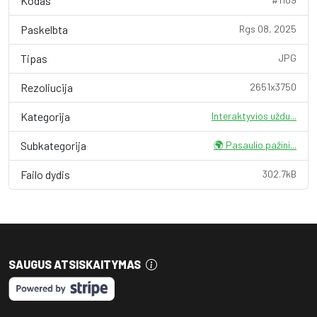
Kodas
Paskelbta
Rgs 08, 2025
Tipas
JPG
Rezoliucija
2651x3750
Kategorija
Interaktyvios uždu...
Subkategorija
🌍 Pasaulio pažini...
Failo dydis
302.7kB
SAUGUS ATSISKAITYMAS