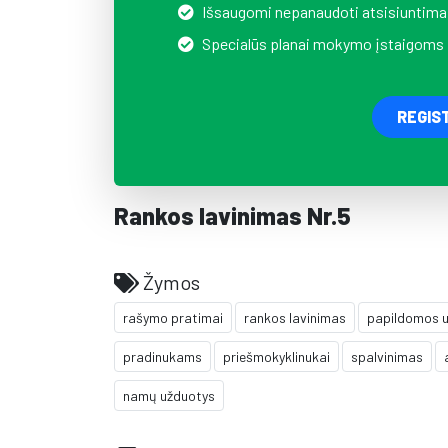
Išsaugomi nepanaudoti atsisiuntima
Specialūs planai mokymo įstaigoms
REGIS
Rankos lavinimas Nr.5
Žymos
rašymo pratimai
rankos lavinimas
papildomos 
pradinukams
priešmokyklinukai
spalvinimas
namų užduotys