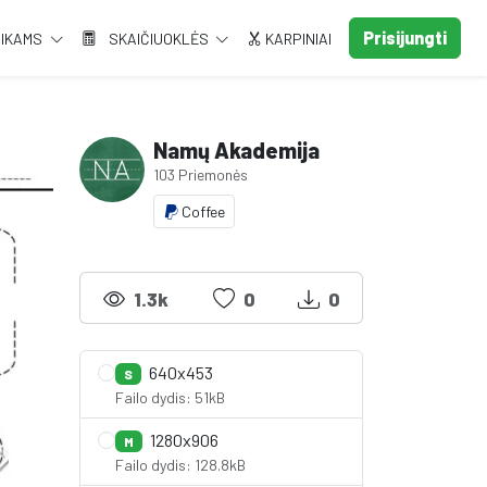
Prisijungti
AIKAMS
SKAIČIUOKLĖS
KARPINIAI
Namų Akademija
103 Priemonės
Coffee
1.3k
0
0
640x453
S
Failo dydis: 51kB
1280x906
M
Failo dydis: 128.8kB