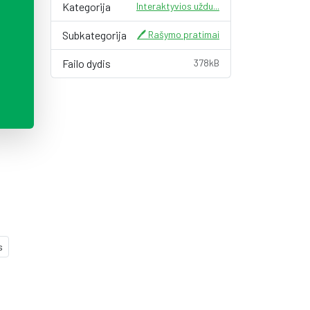
Kategorija
Interaktyvios uždu...
Subkategorija
🖊️ Rašymo pratimai
Failo dydis
378kB
s