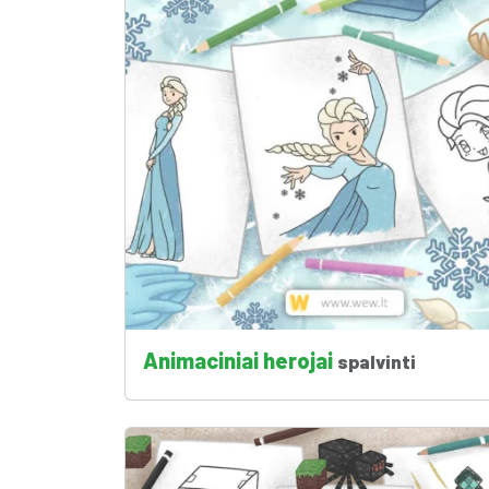
Animaciniai herojai
spalvinti