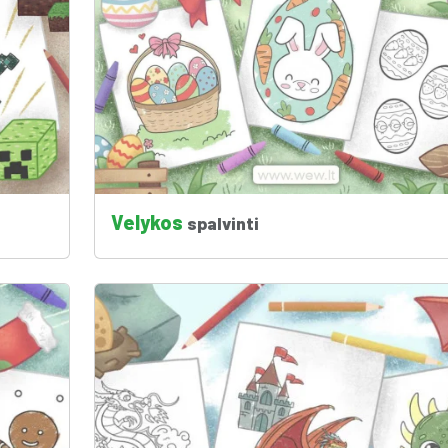
Velykos
spalvinti