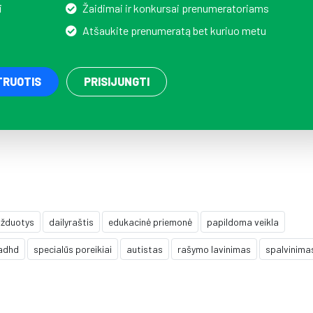
i
Žaidimai ir konkursai prenumeratoriams
Atšaukite prenumeratą bet kuriuo metu
TRUOTIS
PRISIJUNGTI
užduotys
dailyraštis
edukacinė priemonė
papildoma veikla
adhd
specialūs poreikiai
autistas
rašymo lavinimas
spalvinima