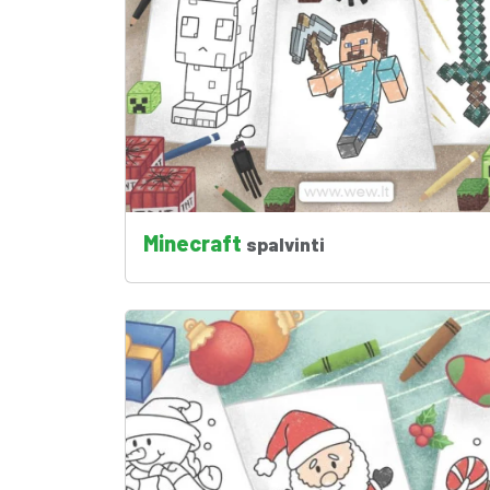
Minecraft
spalvinti