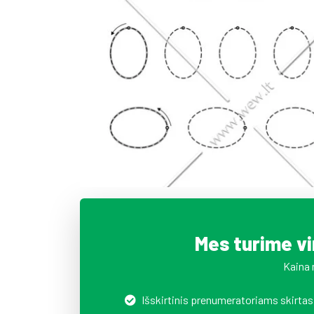
Mes turime v
Kaina 
Išskirtinis prenumeratoriams skirtas