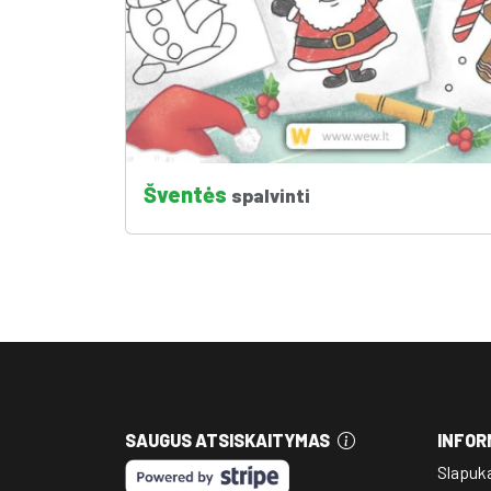
Šventės
spalvinti
SAUGUS ATSISKAITYMAS
INFOR
Slapuk