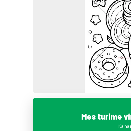
Mes turime v
Kaina 