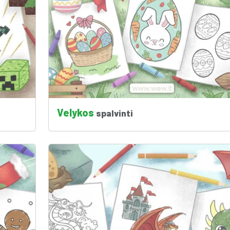
Velykos
spalvinti