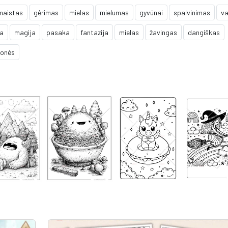
maistas
gėrimas
mielas
mielumas
gyvūnai
spalvinimas
v
ja
magija
pasaka
fantazija
mielas
žavingas
dangiškas
jonės