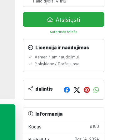
Failo dydis: 4.1MB
Atsisiųsti
Autorinės teisės
Licencija ir naudojimas
Asmeniniam naudojimui
Mokyklose / Darželiuose
dalintis
Informacija
Kodas
#150
Paskelbta
Rgs 14, 2024