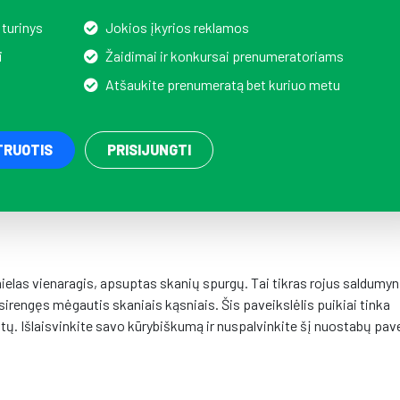
 turinys
Jokios įkyrios reklamos
i
Žaidimai ir konkursai prenumeratoriams
Atšaukite prenumeratą bet kuriuo metu
TRUOTIS
PRISIJUNGTI
las vienaragis, apsuptas skanių spurgų. Tai tikras rojus saldumy
irengęs mėgautis skaniais kąsniais. Šis paveikslėlis puikiai tinka
ntų. Išlaisvinkite savo kūrybiškumą ir nuspalvinkite šį nuostabų pave