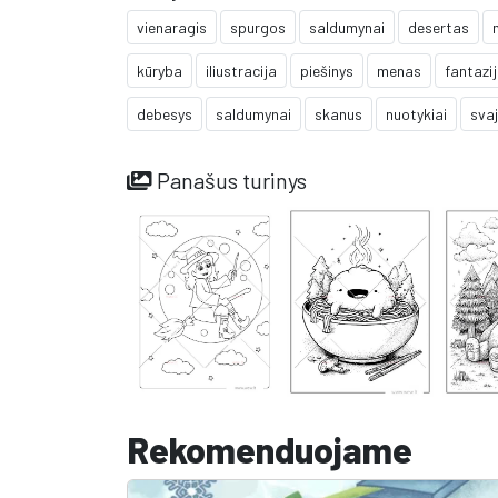
vienaragis
spurgos
saldumynai
desertas
kūryba
iliustracija
piešinys
menas
fantazi
debesys
saldumynai
skanus
nuotykiai
sva
Panašus turinys
Rekomenduojame