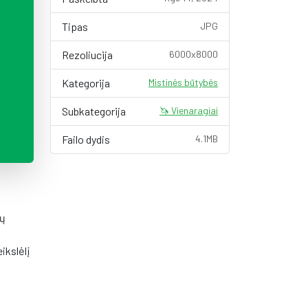
Tipas
JPG
Rezoliucija
6000x8000
Kategorija
Mistinės būtybės
Subkategorija
🦄 Vienaragiai
Failo dydis
4.1MB
nų
ikslėlį