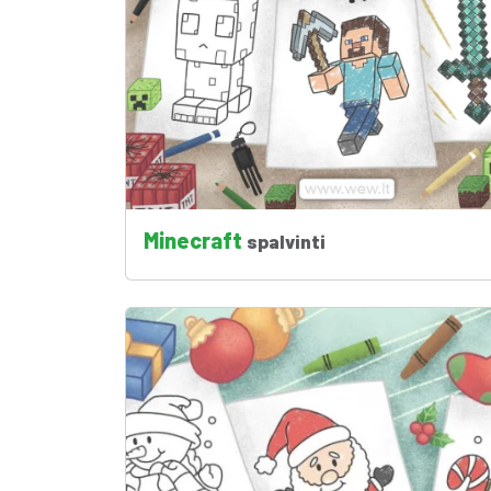
Minecraft
spalvinti