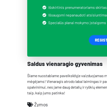
Išskirtinis prenumeratoriams skirtas
Išsaugomi nepanaudoti atsisiuntima
Specialūs planai mokymo įstaigoms
REGIS
Saldus vienaragio gyvenimas
Šiame nuostabiame paveikslėlyje vaizduojamas mie
mėgėjams! Vienaragis atrodo labai laimingas ir pas
spalvinimui, nes jame daug detalių ir ryškių eleme
taip, kaip jums patinka!
Žymos