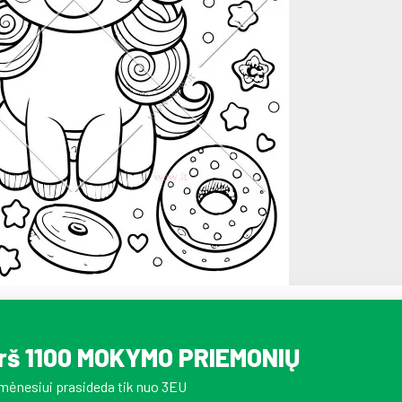
irš 1100 MOKYMO PRIEMONIŲ
mėnesiui prasideda tik nuo 3EU