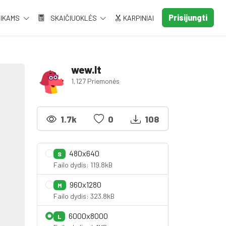
Prisijungti
AIKAMS
SKAIČIUOKLĖS
KARPINIAI
wew.lt
1,127 Priemonės
1.7k
0
108
480x640
S
Failo dydis: 119.8kB
960x1280
M
Failo dydis: 323.8kB
6000x8000
L