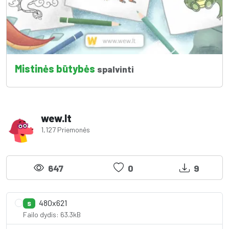
Mistinės būtybės
spalvinti
wew.lt
1,127 Priemonės
647
0
9
480x621
S
Failo dydis: 63.3kB