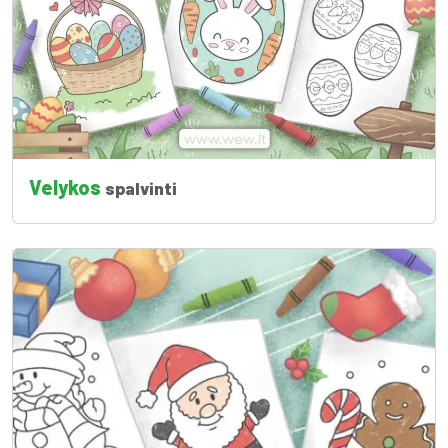
Velykos
spalvinti