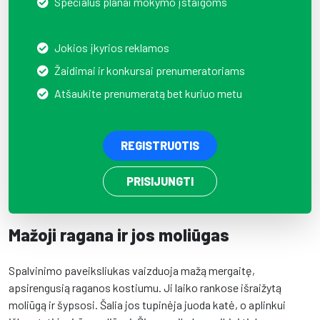
Specialūs planai mokymo įstaigoms
Jokios įkyrios reklamos
Žaidimai ir konkursai prenumeratoriams
Atšaukite prenumeratą bet kuriuo metu
REGISTRUOTIS
PRISIJUNGTI
Mažoji ragana ir jos moliūgas
Spalvinimo paveiksliukas vaizduoja mažą mergaitę,
apsirengusią raganos kostiumu. Ji laiko rankose išraižytą
moliūgą ir šypsosi. Šalia jos tupinėja juoda katė, o aplinkui