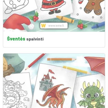
Šventės
spalvinti