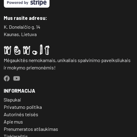
Mus rasite adresu:
K. Donelaičio g. 14
Kaunas, Lietuva
Mėgaukitės nemokamais, unikaliais spalvinimo paveiksliukais
ir mokymo priemonėmis!
INFORMACIJA
Slapukai
Privatumo politika
Autorinės teisės
Apie mus
Prenumeratos atšaukimas
Tinklaraštis