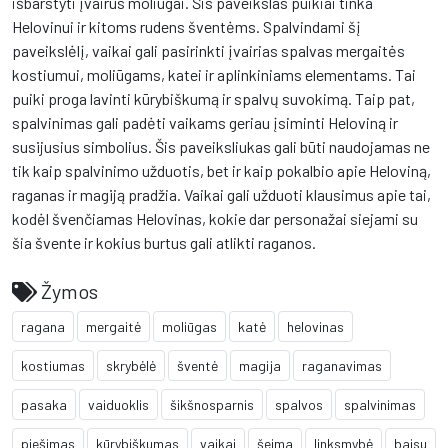
išbarstyti įvairūs moliūgai. Šis paveikslas puikiai tinka
Helovinui ir kitoms rudens šventėms. Spalvindami šį
paveikslėlį, vaikai gali pasirinkti įvairias spalvas mergaitės
kostiumui, moliūgams, katei ir aplinkiniams elementams. Tai
puiki proga lavinti kūrybiškumą ir spalvų suvokimą. Taip pat,
spalvinimas gali padėti vaikams geriau įsiminti Heloviną ir
susijusius simbolius. Šis paveiksliukas gali būti naudojamas ne
tik kaip spalvinimo užduotis, bet ir kaip pokalbio apie Heloviną,
raganas ir magiją pradžia. Vaikai gali užduoti klausimus apie tai,
kodėl švenčiamas Helovinas, kokie dar personažai siejami su
šia švente ir kokius burtus gali atlikti raganos.
Žymos
ragana
mergaitė
moliūgas
katė
helovinas
kostiumas
skrybėlė
šventė
magija
raganavimas
pasaka
vaiduoklis
šikšnosparnis
spalvos
spalvinimas
piešimas
kūrybiškumas
vaikai
šeima
linksmybė
baisu