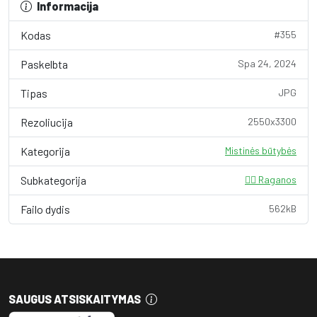
Informacija
Kodas
#355
Paskelbta
Spa 24, 2024
Tipas
JPG
Rezoliucija
2550x3300
Kategorija
Mistinės būtybės
Subkategorija
🧙‍♀️ Raganos
Failo dydis
562kB
SAUGUS ATSISKAITYMAS