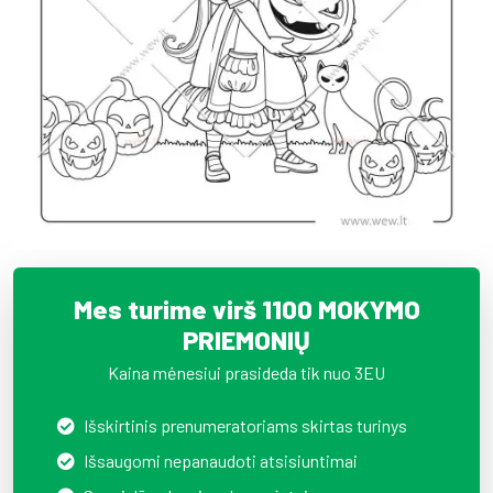
Mes turime virš 1100 MOKYMO
PRIEMONIŲ
Kaina mėnesiui prasideda tik nuo 3EU
Išskirtinis prenumeratoriams skirtas turinys
Išsaugomi nepanaudoti atsisiuntimai