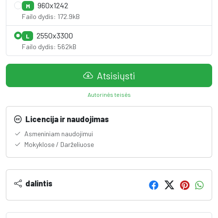
960x1242
M
Failo dydis: 172.9kB
2550x3300
L
Failo dydis: 562kB
Atsisiųsti
Autorinės teisės
Licencija ir naudojimas
Asmeniniam naudojimui
Mokyklose / Darželiuose
dalintis