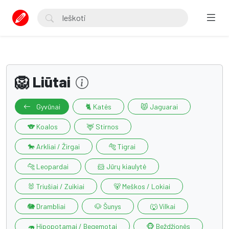
🦁 Liūtai
Gyvūnai
🐈 Katės
😾 Jaguarai
🐨 Koalos
🦌 Stirnos
🐎 Arkliai / Žirgai
🐅 Tigrai
🐆 Leopardai
🐹 Jūrų kiaulytė
🐰 Triušiai / Zuikiai
🐻 Meškos / Lokiai
🐘 Drambliai
🐶 Šunys
🐺 Vilkai
🦛 Hipopotamai / Begemotai
🐵 Beždžionės