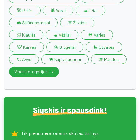
🐭 Pelės
🕷️ Vorai
🦔 Ežiai
🦇 Šikšnosparniai
🦒 Žirafos
🐷 Kiaulės
🐢 Vėžliai
🐸 Varlės
🐮 Karvės
🦋 Drugeliai
🐍 Gyvatės
🐑 Avys
🐪 Kupranugariai
🐼 Pandos
Visos kategorijos
Siųskis ir spausdink!
Tik prenumeratoriams skirtas turinys