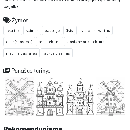
pagalba.
Žymos
tvartas
kaimas
pastogė
ūkis
tradicinis tvartas
didelė pastogė
architektūra
klasikinė architektūra
medinis pastatas
jaukus dizainas
Panašus turinys
Rekomenduojame