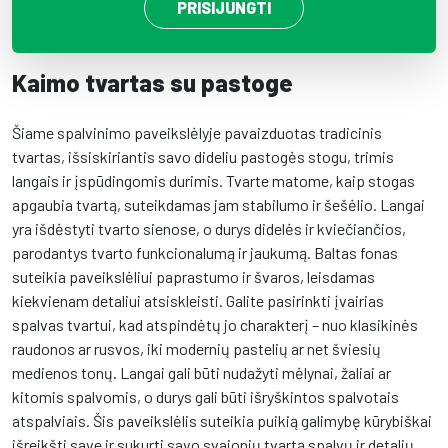
PRISIJUNGTI
Kaimo tvartas su pastoge
Šiame spalvinimo paveikslėlyje pavaizduotas tradicinis
tvartas, išsiskiriantis savo dideliu pastogės stogu, trimis
langais ir įspūdingomis durimis. Tvarte matome, kaip stogas
apgaubia tvartą, suteikdamas jam stabilumo ir šešėlio. Langai
yra išdėstyti tvarto sienose, o durys didelės ir kviečiančios,
parodantys tvarto funkcionalumą ir jaukumą. Baltas fonas
suteikia paveikslėliui paprastumo ir švaros, leisdamas
kiekvienam detaliui atsiskleisti. Galite pasirinkti įvairias
spalvas tvartui, kad atspindėtų jo charakterį – nuo klasikinės
raudonos ar rusvos, iki modernių pastelių ar net šviesių
medienos tonų. Langai gali būti nudažyti mėlynai, žaliai ar
kitomis spalvomis, o durys gali būti išryškintos spalvotais
atspalviais. Šis paveikslėlis suteikia puikią galimybę kūrybiškai
išreikšti save ir sukurti savo svajonių tvartą spalvų ir detalių