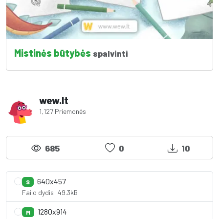
Mistinės būtybės
spalvinti
wew.lt
1,127 Priemonės
685
0
10
640x457
S
Failo dydis: 49.3kB
1280x914
M