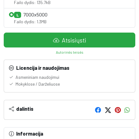
Failo dydis: 135.7kB
7000x5000
L
Failo dydis: 1.3MB
Atsisiųsti
Autorinės teisės
Licencija ir naudojimas
Asmeniniam naudojimui
Mokyklose / Darželiuose
dalintis
Informacija