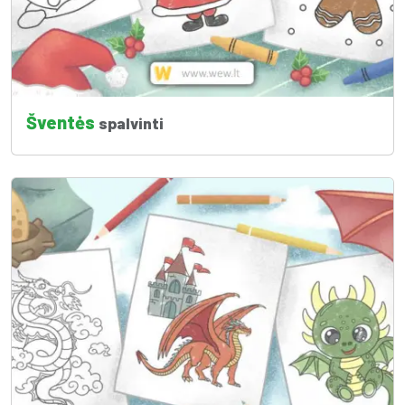
Šventės
spalvinti