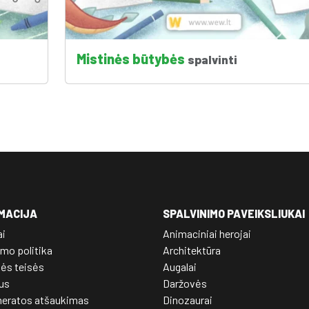
Mistinės būtybės
spalvinti
MACIJA
SPALVINIMO PAVEIKSLIUKAI
ai
Animaciniai herojai
mo politika
Architektūra
nės teisės
Augalai
us
Daržovės
eratos atšaukimas
Dinozaurai