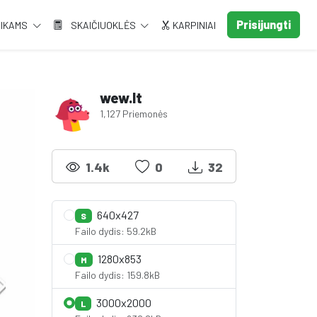
Prisijungti
AIKAMS
SKAIČIUOKLĖS
KARPINIAI
wew.lt
1,127 Priemonės
1.4k
0
32
640x427
S
Failo dydis: 59.2kB
1280x853
M
Failo dydis: 159.8kB
3000x2000
L