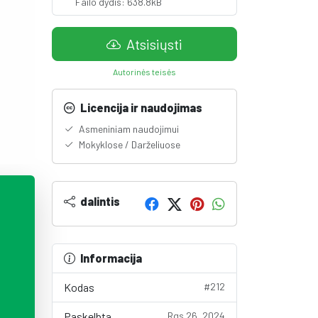
Failo dydis: 638.8kB
Atsisiųsti
Autorinės teisės
Licencija ir naudojimas
Asmeniniam naudojimui
Mokyklose / Darželiuose
dalintis
Informacija
Kodas
#212
Paskelbta
Rgs 26, 2024