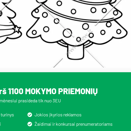
irš 1100 MOKYMO PRIEMONIŲ
mėnesiui prasideda tik nuo 3EU
 turinys
Jokios įkyrios reklamos
i
Žaidimai ir konkursai prenumeratoriams