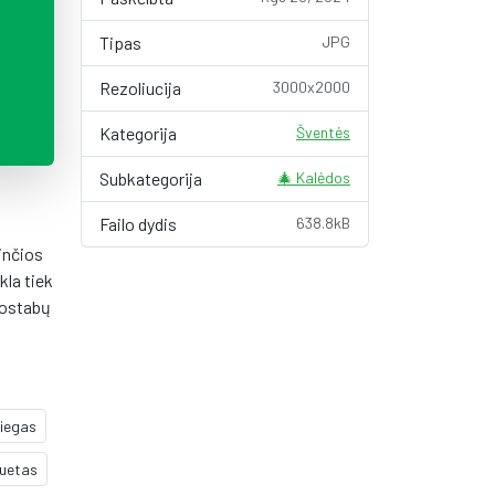
Tipas
JPG
Rezoliucija
3000x2000
Kategorija
Šventės
Subkategorija
🎄 Kalėdos
Failo dydis
638.8kB
inčios
kla tiek
uostabų
iegas
uetas