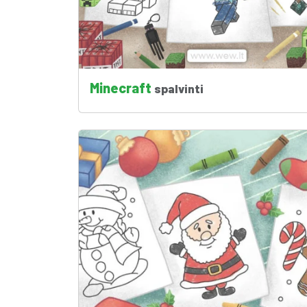
Minecraft
spalvinti