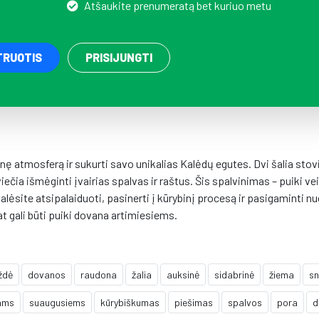
Atšaukite prenumeratą bet kuriuo metu
TRUOTIS
PRISIJUNGTI
inę atmosferą ir sukurti savo unikalias Kalėdų egutes. Dvi šalia stov
ečia išmėginti įvairias spalvas ir raštus. Šis spalvinimas – puiki vei
ėsite atsipalaiduoti, pasinerti į kūrybinį procesą ir pasigaminti n
 gali būti puiki dovana artimiesiems.
ždė
dovanos
raudona
žalia
auksinė
sidabrinė
žiema
sn
ams
suaugusiems
kūrybiškumas
piešimas
spalvos
pora
d