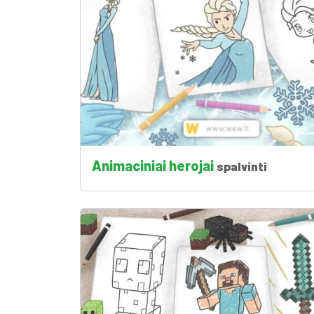
Animaciniai herojai
spalvinti