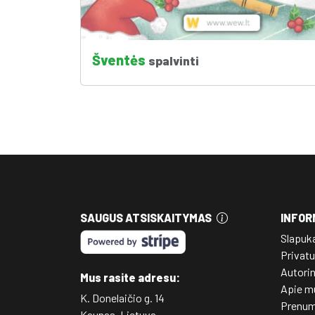
Šventės
spalvinti
SAUGUS ATSISKAITYMAS
INFOR
Slapuk
Privatu
Autori
Mus rasite adresu:
Apie m
K. Donelaičio g. 14
Prenum
Kaunas, Lietuva