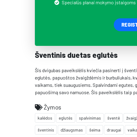
Specialūs planai mokymo įstaigoms
REGIS
Šventinis duetas eglutės
Šis dvigubas paveikslėlis kviečia pasinerti į švent
eglutės, papuoštos žvaigždėmis ir burbuliukais, kvi
vaikams, tiek suaugusiems. Spalvindami egutes, gal
papuošimą savo namuose. Šis paveikslėlis taip pat
Žymos
kalėdos
eglutės
spalvinimas
šventė
žvaig
šventinis
džiaugsmas
šeima
draugai
vaik