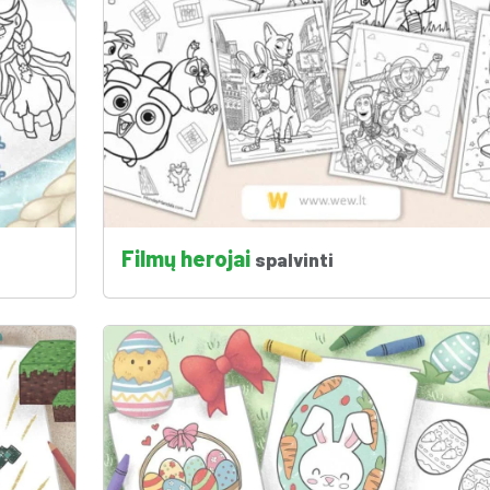
Filmų herojai
spalvinti