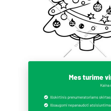
Mes turime v
Kaina 
Išskirtinis prenumeratoriams skirtas
Išsaugomi nepanaudoti atsisiuntima