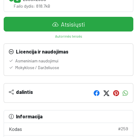
Failo dydis: 818.7kB
Atsisiųsti
Autorinės teisės
Licencija ir naudojimas
Asmeniniam naudojimui
Mokyklose / Darželiuose
dalintis
Informacija
Kodas
#259