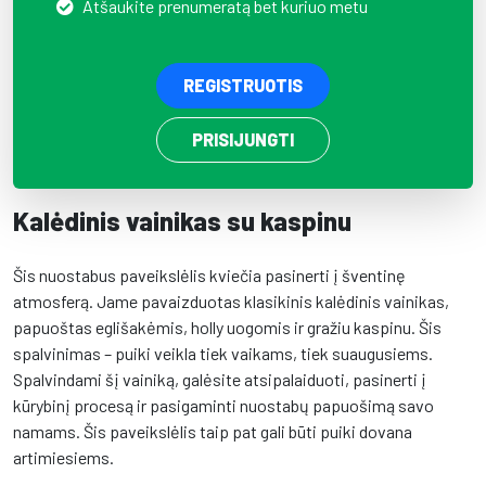
Atšaukite prenumeratą bet kuriuo metu
REGISTRUOTIS
PRISIJUNGTI
Kalėdinis vainikas su kaspinu
Šis nuostabus paveikslėlis kviečia pasinerti į šventinę
atmosferą. Jame pavaizduotas klasikinis kalėdinis vainikas,
papuoštas eglišakėmis, holly uogomis ir gražiu kaspinu. Šis
spalvinimas – puiki veikla tiek vaikams, tiek suaugusiems.
Spalvindami šį vainiką, galėsite atsipalaiduoti, pasinerti į
kūrybinį procesą ir pasigaminti nuostabų papuošimą savo
namams. Šis paveikslėlis taip pat gali būti puiki dovana
artimiesiems.