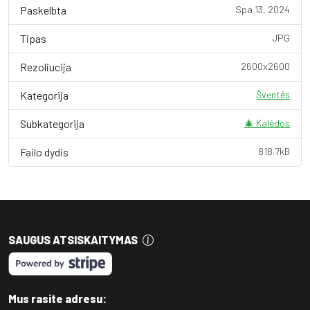
Paskelbta
Spa 13, 2024
Tipas
JPG
Rezoliucija
2600x2600
Kategorija
Šventės
Subkategorija
🎄 Kalėdos
Failo dydis
818.7kB
SAUGUS ATSISKAITYMAS
Mus rasite adresu: