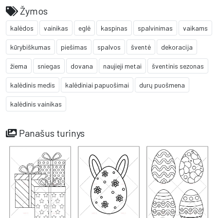
Žymos
kalėdos
vainikas
eglė
kaspinas
spalvinimas
vaikams
kūrybiškumas
piešimas
spalvos
šventė
dekoracija
žiema
sniegas
dovana
naujieji metai
šventinis sezonas
kalėdinis medis
kalėdiniai papuošimai
durų puošmena
kalėdinis vainikas
Panašus turinys