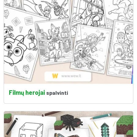
Filmų herojai
spalvinti