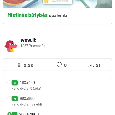
Mistinės būtybės
spalvinti
wew.lt
1,127 Priemonės
2.2k
0
21
480x480
S
Failo dydis: 63.5kB
960x960
M
Failo dydis: 172.4kB
2600x2600
L