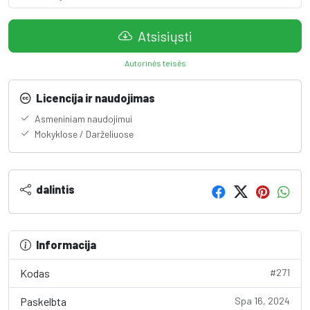
Atsisiųsti
Autorinės teisės
Licencija ir naudojimas
Asmeniniam naudojimui
Mokyklose / Darželiuose
dalintis
Informacija
Kodas
#271
Paskelbta
Spa 16, 2024