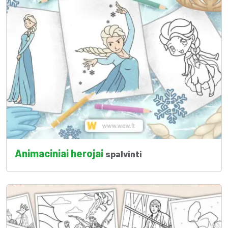
Animaciniai herojai
spalvinti