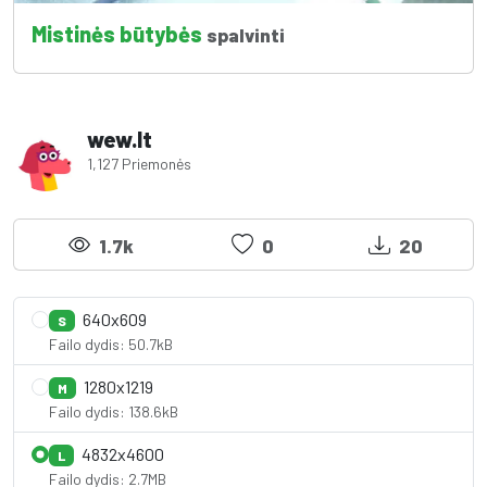
Mistinės būtybės
spalvinti
wew.lt
1,127 Priemonės
1.7k
0
20
640x609
S
Failo dydis: 50.7kB
1280x1219
M
Failo dydis: 138.6kB
4832x4600
L
Failo dydis: 2.7MB