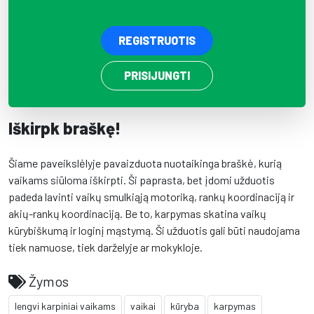
REGISTRUOTIS
PRISIJUNGTI
Iškirpk braškę!
Šiame paveikslėlyje pavaizduota nuotaikinga braškė, kurią
vaikams siūloma iškirpti. Ši paprasta, bet įdomi užduotis
padeda lavinti vaikų smulkiąją motoriką, rankų koordinaciją ir
akių-rankų koordinaciją. Be to, karpymas skatina vaikų
kūrybiškumą ir loginį mąstymą. Ši užduotis gali būti naudojama
tiek namuose, tiek darželyje ar mokykloje.
Žymos
lengvi karpiniai vaikams
vaikai
kūryba
karpymas