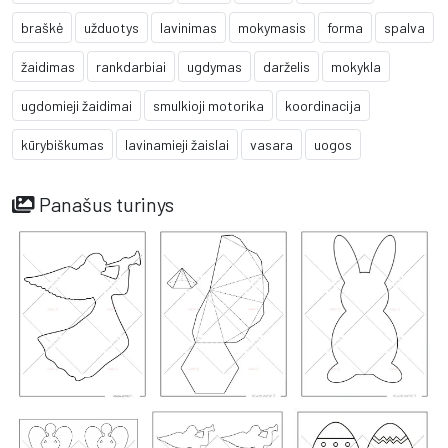
braškė
užduotys
lavinimas
mokymasis
forma
spalva
žaidimas
rankdarbiai
ugdymas
darželis
mokykla
ugdomieji žaidimai
smulkioji motorika
koordinacija
kūrybiškumas
lavinamieji žaislai
vasara
uogos
Panašus turinys