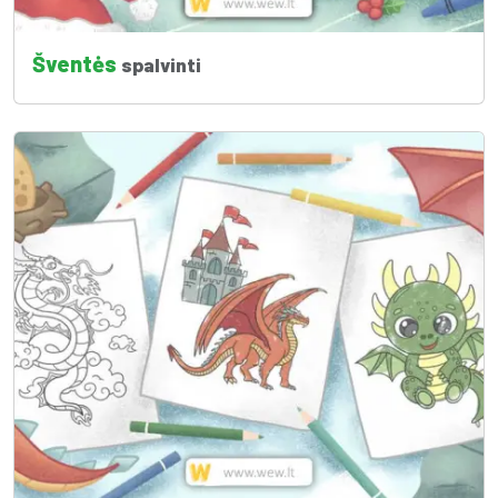
Šventės
spalvinti