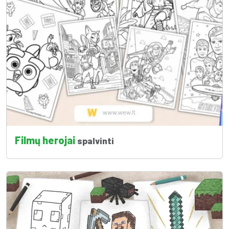
Filmų herojai
spalvinti