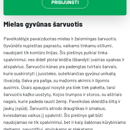
PRISIJUNGTI
Mielas gyvūnas šarvuotis
Paveikslėlyje pavaizduotas mielas ir žaismingas šarvuotis.
Gyvūnėlis nupieštas paprastu, vaikams tinkamu stiliumi,
naudojant tik kontūro linijas. Šis piešinys puikiai tinka
spalvinimui, nes dideli plotai leidžia išbandyti įvairias spalvas ir
atspalvius. Šarvuočio kūnas yra padengtas tvirtais šarvais,
kurie suskirstyti į juosteles, suteikiančias gyvūnui unikalią
išvaizdą. Galva yra pailga, su mažomis akimis ir ilgomis
ausimis. Ūsais apaugusi nosytė yra šiek tiek pakelta, tarsi
šarvuotis kažko uostytų. Kojos trumpos ir storos, su aštriais
nagais, kurie padeda rausti žemę. Paveikslas skleidžia šiltą ir
jaukų įspūdį. Šarvuotis atrodo draugiškas ir smalsus,
kviesdamas vaikus jį spalvinti. Šis piešinys gali būti
naudojamas ne tik spalvinimui, bet ir kaip šablonas kūrybiniams
darbams, pavyzdžiui, atvirukams ar plakatams.