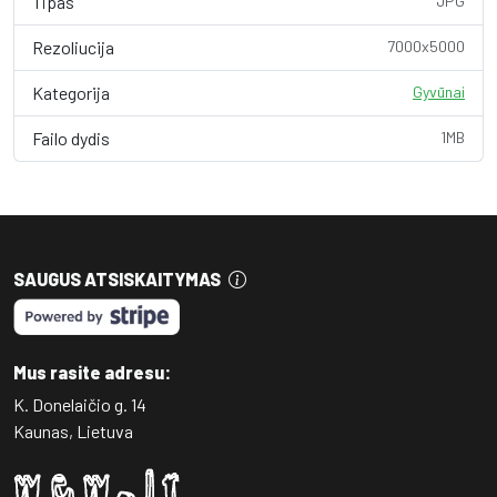
Tipas
JPG
Rezoliucija
7000x5000
Kategorija
Gyvūnai
Failo dydis
1MB
SAUGUS ATSISKAITYMAS
Mus rasite adresu:
K. Donelaičio g. 14
Kaunas, Lietuva