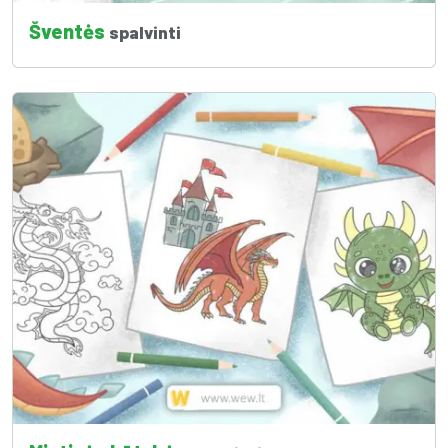
Šventės
spalvinti