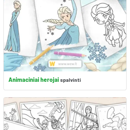
Animaciniai herojai
spalvinti