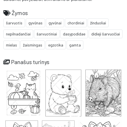
Žymos
šarvuotis
gyvūnas
gyvūnai
chordiniai
žinduoliai
nepilnadančiai
šarvuotiniai
dasypodidae
didieji šarvuočiai
mielas
žaismingas
egzotika
gamta
Panašus turinys