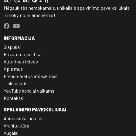
Mėgaukitės nemokamais, unikaliais spalvinimo paveiksliukais
ir mokymo priemonėmis!
INFORMACIJA
Slapukai
Privatumo politika
Autorinės teisės
Apie mus
Prenumeratos atšaukimas
Tinklaraštis
YouTube kanalai vaikams
Kontaktai
SPALVINIMO PAVEIKSLIUKAI
Animaciniai herojai
Architektūra
Augalai