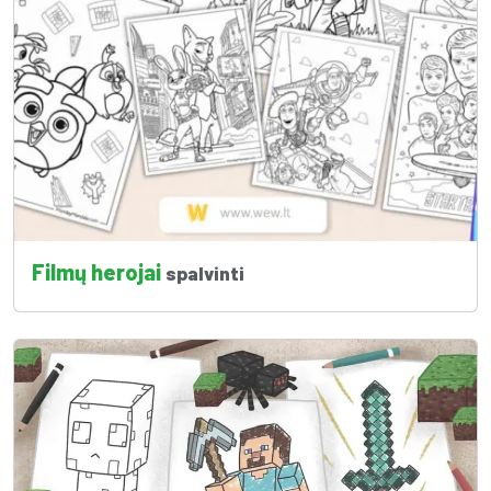
Filmų herojai
spalvinti