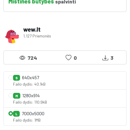
Mistinės būtybės
spalvinti
wew.lt
1,127 Priemonės
724
0
3
640x457
S
Failo dydis: 40.1kB
1280x914
M
Failo dydis: 110.9kB
7000x5000
L
Failo dydis: 1MB