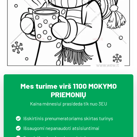
Mes turime virš 1100 MOKYMO
PRIEMONIŲ
Kaina mėnesiui prasideda tik nuo 3EU
Išskirtinis prenumeratoriams skirtas turinys
Išsaugomi nepanaudoti atsisiuntimai