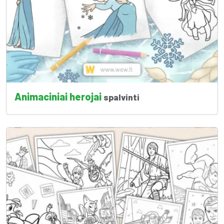
Animaciniai herojai
spalvinti