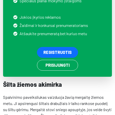
Specialūs planai mokymo įstaigoms
Jokios įkyrios reklamos
Žaidimai ir konkursai prenumeratoriams
Atšaukite prenumeratą bet kuriuo metu
REGISTRUOTIS
PRISIJUNGTI
Šilta žiemos akimirka
Spalvinimo paveiksliukas vaizduoja žavią mergaitę žiemos
metu. Ji apsirengusi šiltais drabužiais ir laiko rankose puodelį
su šiltu gėrimu. Mergaitė stovi sniego apsuptyje, jos veide švyti