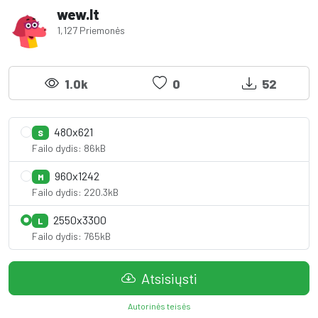
wew.lt
1,127 Priemonės
1.0k
0
52
480x621
S
Failo dydis: 86kB
960x1242
M
Failo dydis: 220.3kB
2550x3300
L
Failo dydis: 765kB
Atsisiųsti
Autorinės teisės