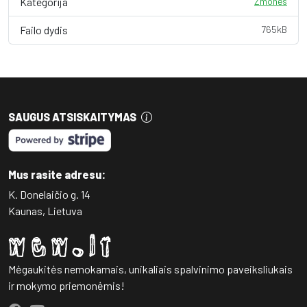
Kategorija
Žmonės
Failo dydis
765kB
SAUGUS ATSISKAITYMAS
Mus rasite adresu:
K. Donelaičio g. 14
Kaunas, Lietuva
Mėgaukitės nemokamais, unikaliais spalvinimo paveiksliukais
ir mokymo priemonėmis!