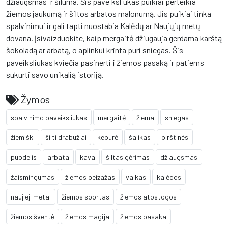
džiaugsmas ir šiluma. Šis paveiksliukas puikiai perteikia
žiemos jaukumą ir šiltos arbatos malonumą. Jis puikiai tinka
spalvinimui ir gali tapti nuostabia Kalėdų ar Naujųjų metų
dovana. Įsivaizduokite, kaip mergaitė džiūgauja gerdama karštą
šokoladą ar arbatą, o aplinkui krinta puri sniegas. Šis
paveiksliukas kviečia pasinerti į žiemos pasaką ir patiems
sukurti savo unikalią istoriją.
Žymos
spalvinimo paveiksliukas
mergaitė
žiema
sniegas
žiemiški
šilti drabužiai
kepurė
šalikas
pirštinės
puodelis
arbata
kava
šiltas gėrimas
džiaugsmas
žaismingumas
žiemos peizažas
vaikas
kalėdos
naujieji metai
žiemos sportas
žiemos atostogos
žiemos šventė
žiemos magija
žiemos pasaka