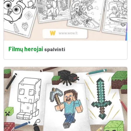
Filmų herojai
spalvinti