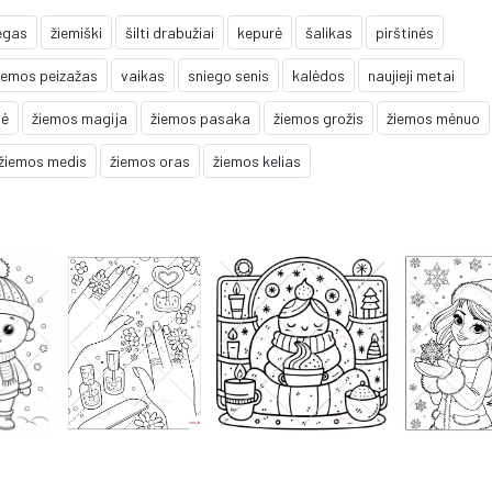
egas
žiemiški
šilti drabužiai
kepurė
šalikas
pirštinės
iemos peizažas
vaikas
sniego senis
kalėdos
naujieji metai
tė
žiemos magija
žiemos pasaka
žiemos grožis
žiemos mėnuo
žiemos medis
žiemos oras
žiemos kelias