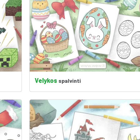
Velykos
spalvinti