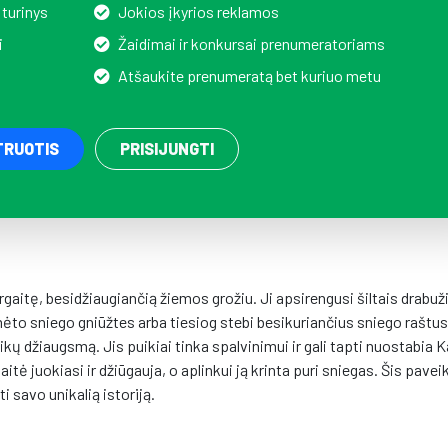
 turinys
Jokios įkyrios reklamos
i
Žaidimai ir konkursai prenumeratoriams
Atšaukite prenumeratą bet kuriuo metu
TRUOTIS
PRISIJUNGTI
itę, besidžiaugiančią žiemos grožiu. Ji apsirengusi šiltais drabuži
ėto sniego gniūžtes arba tiesiog stebi besikuriančius sniego raštus
ikų džiaugsmą. Jis puikiai tinka spalvinimui ir gali tapti nuostabia 
tė juokiasi ir džiūgauja, o aplinkui ją krinta puri sniegas. Šis pavei
i savo unikalią istoriją.