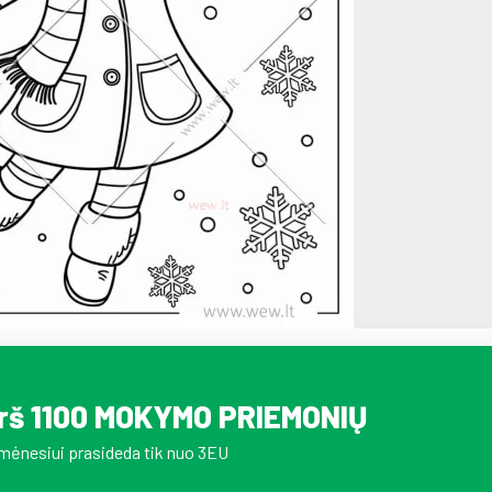
irš 1100 MOKYMO PRIEMONIŲ
mėnesiui prasideda tik nuo 3EU