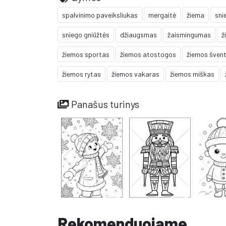
spalvinimo paveiksliukas
mergaitė
žiema
sni
sniego gniūžtės
džiaugsmas
žaismingumas
ž
žiemos sportas
žiemos atostogos
žiemos šven
žiemos rytas
žiemos vakaras
žiemos miškas
Panašus turinys
Rekomenduojame