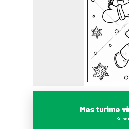
Mes turime v
Kaina 