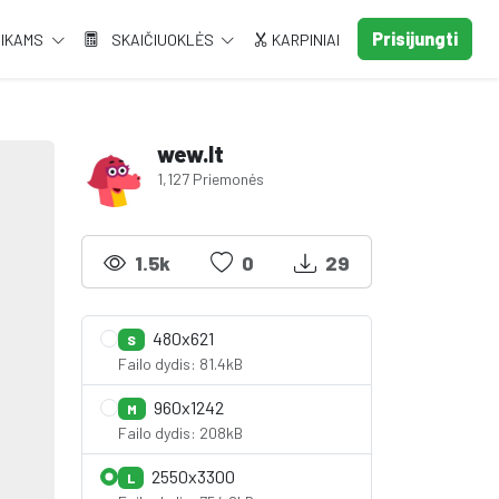
Prisijungti
AIKAMS
SKAIČIUOKLĖS
KARPINIAI
wew.lt
1,127 Priemonės
1.5k
0
29
480x621
S
Failo dydis: 81.4kB
960x1242
M
Failo dydis: 208kB
2550x3300
L