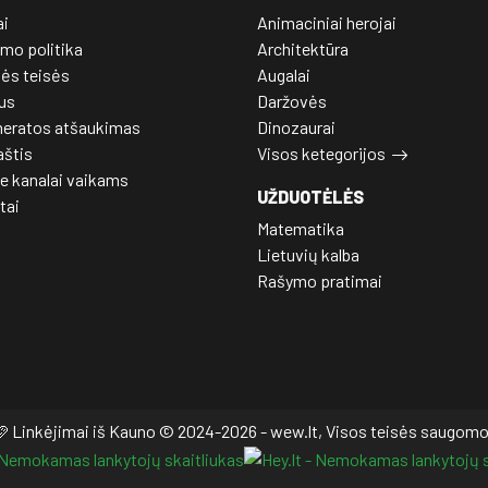
ai
Animaciniai herojai
mo politika
Architektūra
nės teisės
Augalai
us
Daržovės
eratos atšaukimas
Dinozaurai
aštis
Visos ketegorijos
e kanalai vaikams
UŽDUOTĖLĖS
tai
Matematika
Lietuvių kalba
Rašymo pratimai
 Linkėjimai iš Kauno © 2024-2026 - wew.lt, Visos teisės saugom