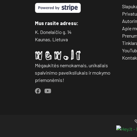
Slapuk
Privatu
Autori
Mus rasite adresu:
Apie m
K. Donelaičio g. 14
Prenum
Kaunas, Lietuva
Tinklar
YouTub
Kontak
Mėgaukitės nemokamais, unikaliais
spalvinimo paveiksliukais ir mokymo
priemonėmis!
