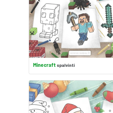
Minecraft
spalvinti