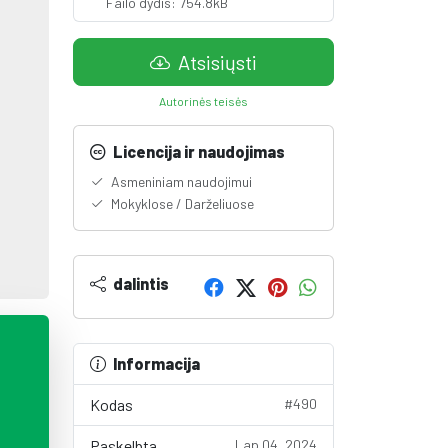
Failo dydis: 754.8kB
Atsisiųsti
Autorinės teisės
Licencija ir naudojimas
Asmeniniam naudojimui
Mokyklose / Darželiuose
dalintis
Informacija
Kodas
#490
Paskelbta
Lap 04, 2024