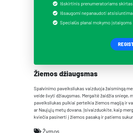
Išskirtinis prenumeratoriams skirtas
Išsaugomi nepanaudoti atsisiuntima
Specialūs planai mokymo įstaigoms
REGIS
Žiemos džiaugsmas
Spalvinimo paveiksliukas vaizduoja žaismingą merga
veide švyti džiaugsmas. Mergaitė žaidžia sniege, m
paveiksliukas puikiai perteikia žiemos magiją ir va
ar Naujųjų metų dovana. Įsivaizduokite, kaip mergai
kviečia pasinerti į žiemos pasaką ir patiems sukurt
Žymos