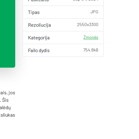
Tipas
JPG
Rezoliucija
2550x3300
Kategorija
Žmonės
Failo dydis
754.8kB
ais, jos
. Šis
Kalėdų
ksliukas