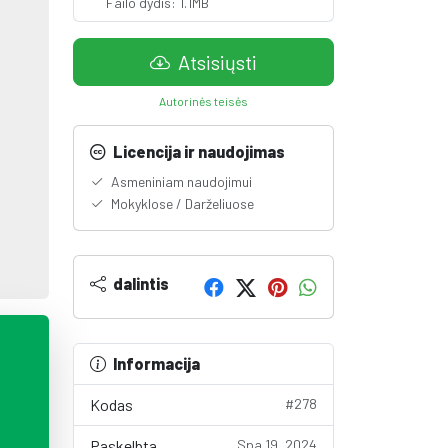
Failo dydis: 1.1MB
Atsisiųsti
Autorinės teisės
Licencija ir naudojimas
Asmeniniam naudojimui
Mokyklose / Darželiuose
dalintis
Informacija
Kodas
#278
Paskelbta
Spa 19, 2024