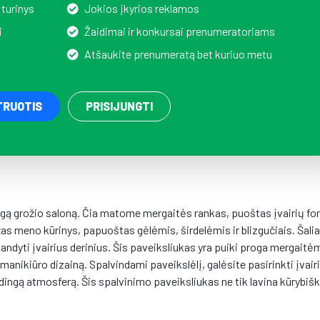
 turinys
Jokios įkyrios reklamos
i
Žaidimai ir konkursai prenumeratoriams
Atšaukite prenumeratą bet kuriuo metu
TRUOTIS
PRISIJUNGTI
ngą grožio saloną. Čia matome mergaitės rankas, puoštas įvairių fo
as meno kūrinys, papuoštas gėlėmis, širdelėmis ir blizgučiais. Šalia
bandyti įvairius derinius. Šis paveiksliukas yra puiki proga mergaitė
 manikiūro dizainą. Spalvindami paveikslėlį, galėsite pasirinkti įvair
adingą atmosferą. Šis spalvinimo paveiksliukas ne tik lavina kūrybiš