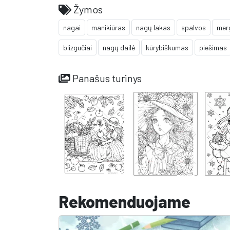
Žymos
nagai
manikiūras
nagų lakas
spalvos
mer
blizgučiai
nagų dailė
kūrybiškumas
piešimas
Panašus turinys
Rekomenduojame