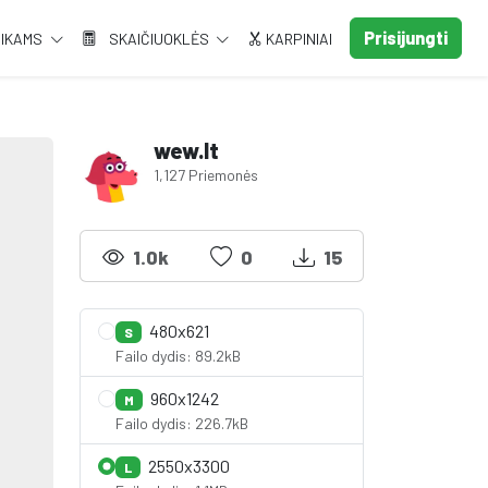
Prisijungti
AIKAMS
SKAIČIUOKLĖS
KARPINIAI
wew.lt
1,127 Priemonės
1.0k
0
15
480x621
S
Failo dydis: 89.2kB
960x1242
M
Failo dydis: 226.7kB
2550x3300
L