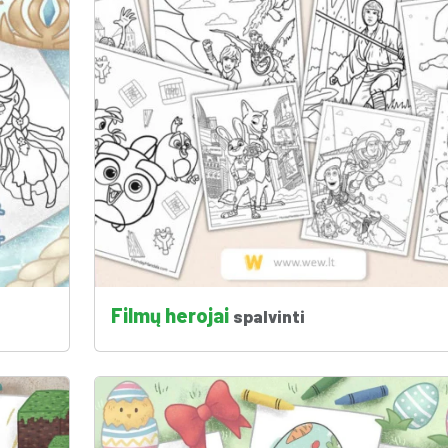
Filmų herojai
spalvinti