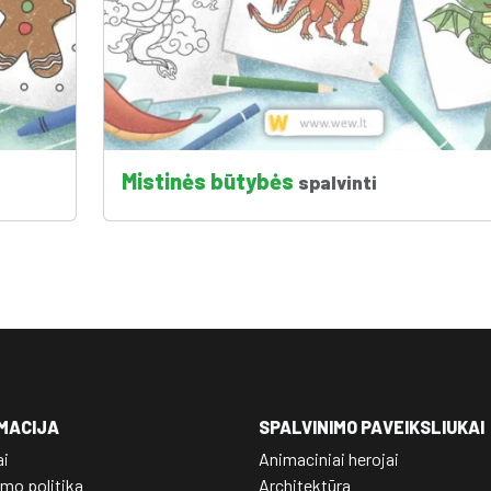
Mistinės būtybės
spalvinti
MACIJA
SPALVINIMO PAVEIKSLIUKAI
ai
Animaciniai herojai
mo politika
Architektūra