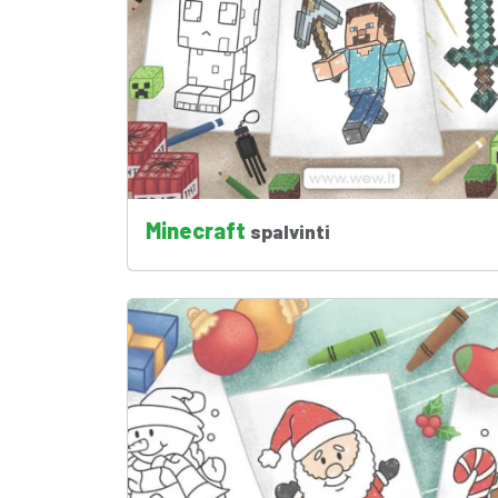
Minecraft
spalvinti