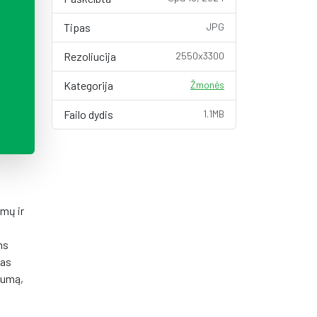
Tipas
JPG
Rezoliucija
2550x3300
Kategorija
Žmonės
Failo dydis
1.1MB
rmų ir
ms
ias
kumą,