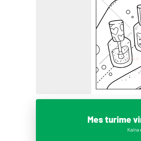
Mes turime v
Kaina 