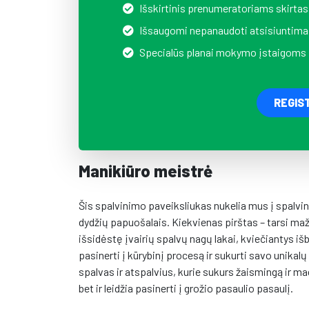
Išskirtinis prenumeratoriams skirtas
Išsaugomi nepanaudoti atsisiuntima
Specialūs planai mokymo įstaigoms
REGIS
Manikiūro meistrė
Šis spalvinimo paveiksliukas nukelia mus į spalvi
dydžių papuošalais. Kiekvienas pirštas – tarsi maž
išsidėstę įvairių spalvų nagų lakai, kviečiantys iš
pasinerti į kūrybinį procesą ir sukurti savo unikalų
spalvas ir atspalvius, kurie sukurs žaismingą ir m
bet ir leidžia pasinerti į grožio pasaulio pasaulį.