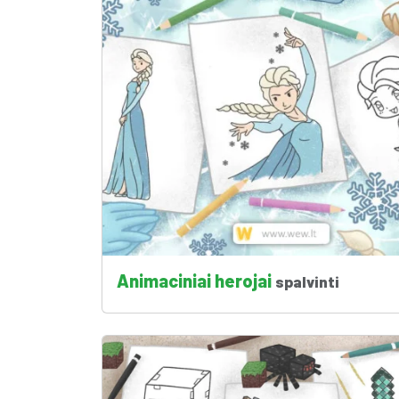
Animaciniai herojai
spalvinti