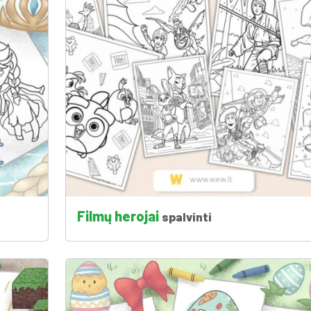
Filmų herojai
spalvinti