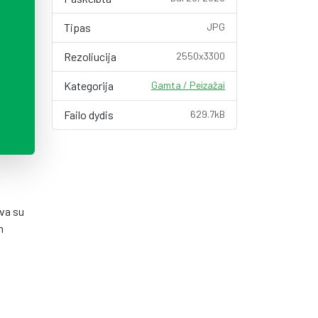
Tipas
JPG
Rezoliucija
2550x3300
Kategorija
Gamta / Peizažai
Failo dydis
629.7kB
eva su
m