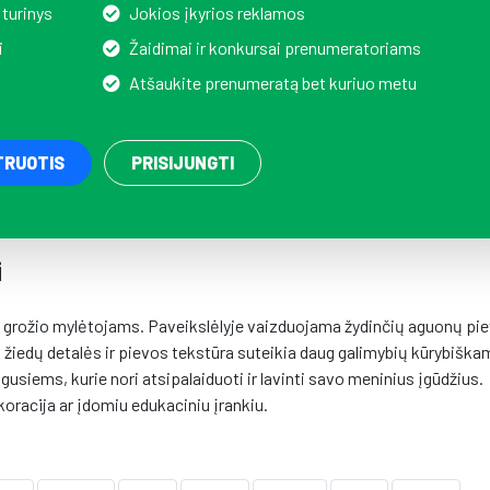
 turinys
Jokios įkyrios reklamos
i
Žaidimai ir konkursai prenumeratoriams
Atšaukite prenumeratą bet kuriuo metu
TRUOTIS
PRISIJUNGTI
i
ių grožio mylėtojams. Paveikslėlyje vaizduojama žydinčių aguonų pi
žiedų detalės ir pievos tekstūra suteikia daug galimybių kūrybiška
gusiems, kurie nori atsipalaiduoti ir lavinti savo meninius įgūdžius.
koracija ar įdomiu edukaciniu įrankiu.