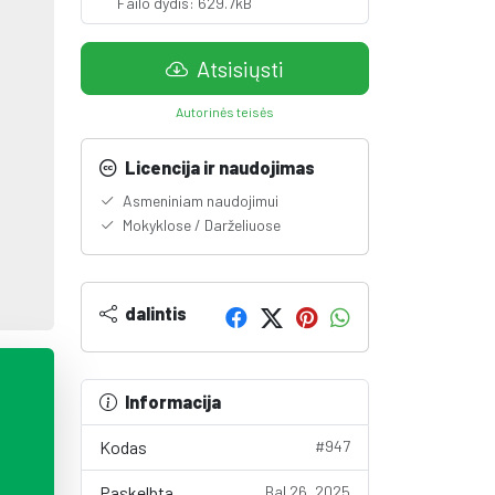
Failo dydis: 629.7kB
Atsisiųsti
Autorinės teisės
Licencija ir naudojimas
Asmeniniam naudojimui
Mokyklose / Darželiuose
dalintis
Informacija
Kodas
#947
Paskelbta
Bal 26, 2025