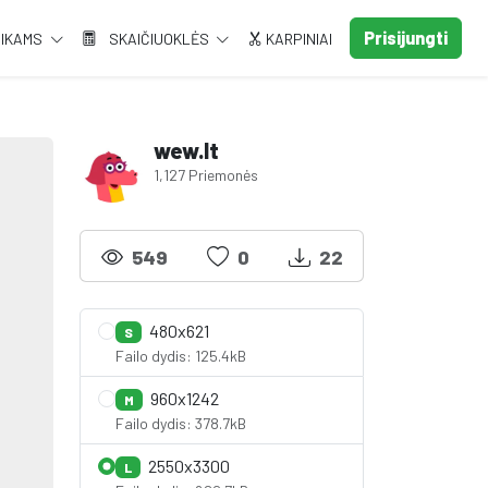
Prisijungti
AIKAMS
SKAIČIUOKLĖS
KARPINIAI
wew.lt
1,127 Priemonės
549
0
22
480x621
S
Failo dydis: 125.4kB
960x1242
M
Failo dydis: 378.7kB
2550x3300
L