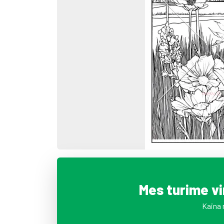
Mes turime v
Kaina 