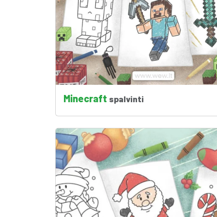
Minecraft
spalvinti