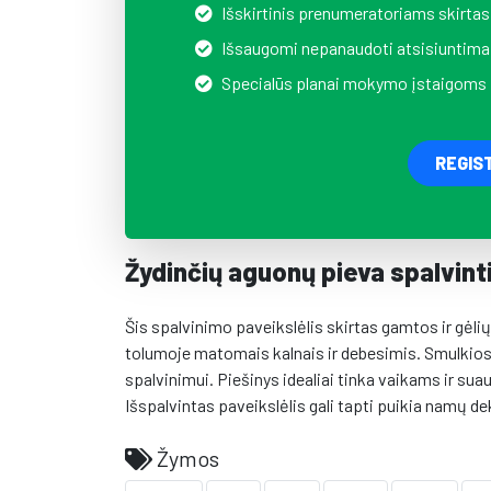
Išskirtinis prenumeratoriams skirtas
Išsaugomi nepanaudoti atsisiuntima
Specialūs planai mokymo įstaigoms
REGIS
Žydinčių aguonų pieva spalvint
Šis spalvinimo paveikslėlis skirtas gamtos ir gėl
tolumoje matomais kalnais ir debesimis. Smulkios 
spalvinimui. Piešinys idealiai tinka vaikams ir suau
Išspalvintas paveikslėlis gali tapti puikia namų de
Žymos