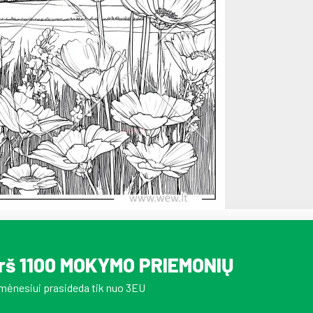
irš 1100 MOKYMO PRIEMONIŲ
mėnesiui prasideda tik nuo 3EU