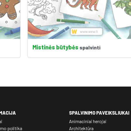
Mistinės būtybės
spalvinti
MACIJA
SPALVINIMO PAVEIKSLIUKAI
ai
Animaciniai herojai
mo politika
Architektūra