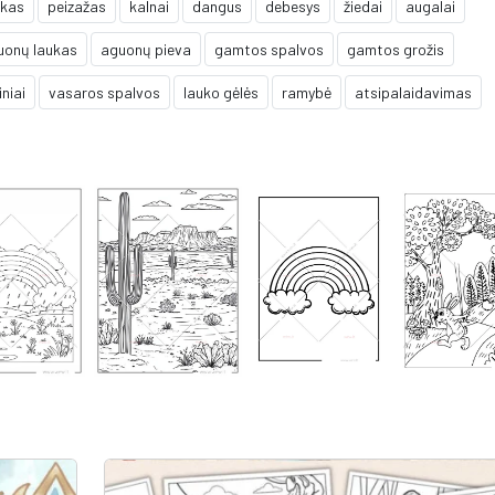
ukas
peizažas
kalnai
dangus
debesys
žiedai
augalai
uonų laukas
aguonų pieva
gamtos spalvos
gamtos grožis
niai
vasaros spalvos
lauko gėlės
ramybė
atsipalaidavimas