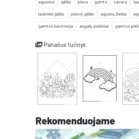
aguonos
gėlės
pieva
gamta
vasara
la
laukinės gėlės
pievos gėlės
aguonų žiedai
ag
gamtos harmonija
augalų piešiniai
gamtos pieši
Panašus turinys
Rekomenduojame