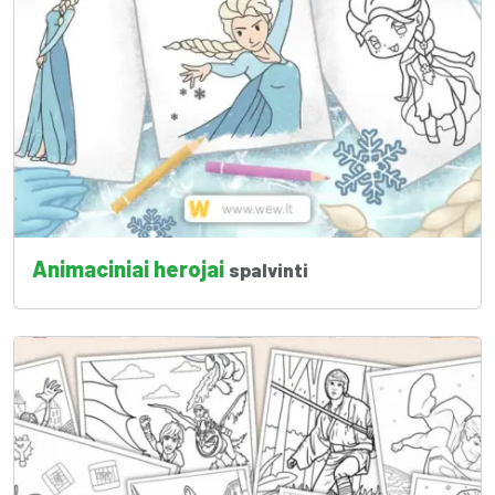
Animaciniai herojai
spalvinti