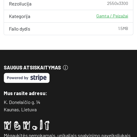
Rezoliucija
2550x3300
Kategorija
Gamta / Peizažai
Failo dydis
1.5MB
SAUGUS ATSISKAITYMAS
Mus rasite adresu:
K. Donelaičio g. 14
Kaunas, Lietuva
Mėgaukitės nemokamais, unikaliais spalvinimo paveiksliukais