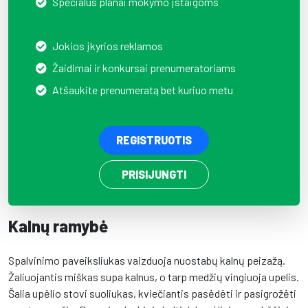
Specialūs planai mokymo įstaigoms
Jokios įkyrios reklamos
Žaidimai ir konkursai prenumeratoriams
Atšaukite prenumeratą bet kuriuo metu
REGISTRUOTIS
PRISIJUNGTI
Kalnų ramybė
Spalvinimo paveiksliukas vaizduoja nuostabų kalnų peizažą.
Žaliuojantis miškas supa kalnus, o tarp medžių vingiuoja upelis.
Šalia upėlio stovi suoliukas, kviečiantis pasėdėti ir pasigrožėti