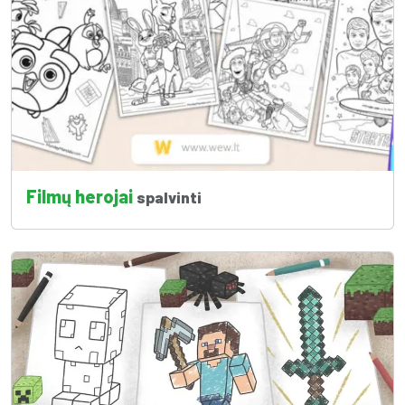
Filmų herojai
spalvinti