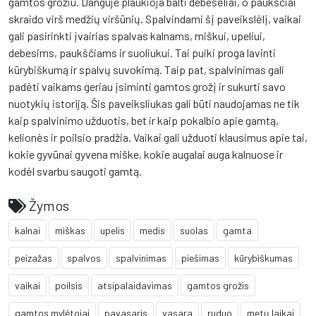
gamtos grožiu. Danguje plaukioja balti debesėliai, o paukščiai
skraido virš medžių viršūnių. Spalvindami šį paveikslėlį, vaikai
gali pasirinkti įvairias spalvas kalnams, miškui, upeliui,
debesims, paukščiams ir suoliukui. Tai puiki proga lavinti
kūrybiškumą ir spalvų suvokimą. Taip pat, spalvinimas gali
padėti vaikams geriau įsiminti gamtos grožį ir sukurti savo
nuotykių istoriją. Šis paveiksliukas gali būti naudojamas ne tik
kaip spalvinimo užduotis, bet ir kaip pokalbio apie gamtą,
kelionės ir poilsio pradžia. Vaikai gali užduoti klausimus apie tai,
kokie gyvūnai gyvena miške, kokie augalai auga kalnuose ir
kodėl svarbu saugoti gamtą.
Žymos
kalnai
miškas
upelis
medis
suolas
gamta
peizažas
spalvos
spalvinimas
piešimas
kūrybiškumas
vaikai
poilsis
atsipalaidavimas
gamtos grožis
gamtos mylėtojai
pavasaris
vasara
ruduo
metų laikai