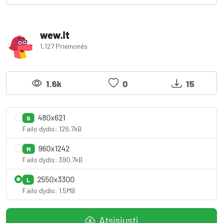
wew.lt
1,127 Priemonės
1.6k
0
15
480x621
S
Failo dydis: 126.7kB
960x1242
M
Failo dydis: 390.7kB
2550x3300
L
Failo dydis: 1.5MB
Atsisiųsti