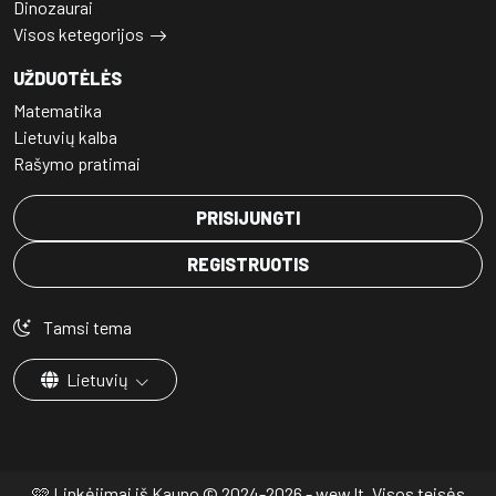
Dinozaurai
Visos ketegorijos
UŽDUOTĖLĖS
Matematika
Lietuvių kalba
Rašymo pratimai
PRISIJUNGTI
REGISTRUOTIS
Tamsi tema
Lietuvių
🩷 Linkėjimai iš Kauno © 2024-2026 - wew.lt, Visos teisės