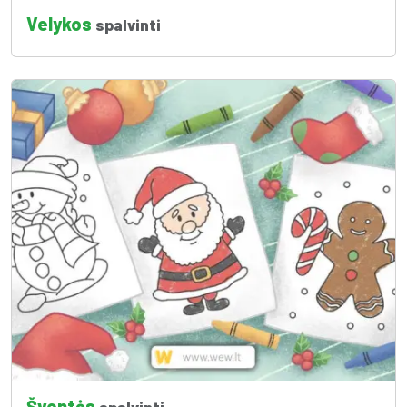
Velykos
spalvinti
Šventės