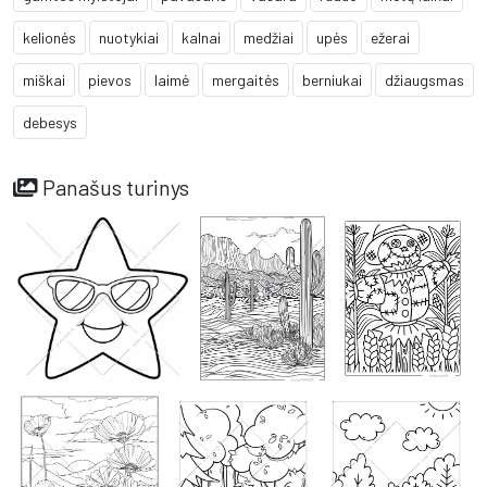
kelionės
nuotykiai
kalnai
medžiai
upės
ežerai
miškai
pievos
laimė
mergaitės
berniukai
džiaugsmas
debesys
Panašus turinys