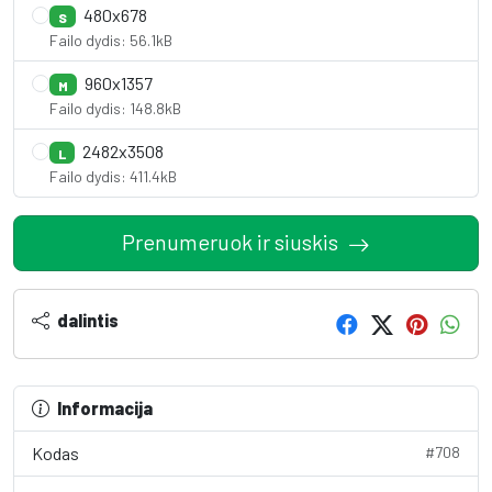
480x678
S
Failo dydis: 56.1kB
960x1357
M
Failo dydis: 148.8kB
2482x3508
L
Failo dydis: 411.4kB
Prenumeruok ir siuskis
dalintis
Informacija
Kodas
#708