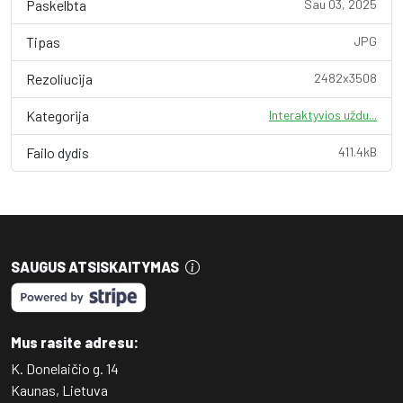
Paskelbta
Sau 03, 2025
Tipas
JPG
Rezoliucija
2482x3508
Kategorija
Interaktyvios uždu...
Failo dydis
411.4kB
SAUGUS ATSISKAITYMAS
Mus rasite adresu:
K. Donelaičio g. 14
Kaunas, Lietuva