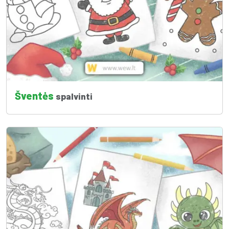
Šventės
spalvinti