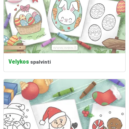
Velykos
spalvinti