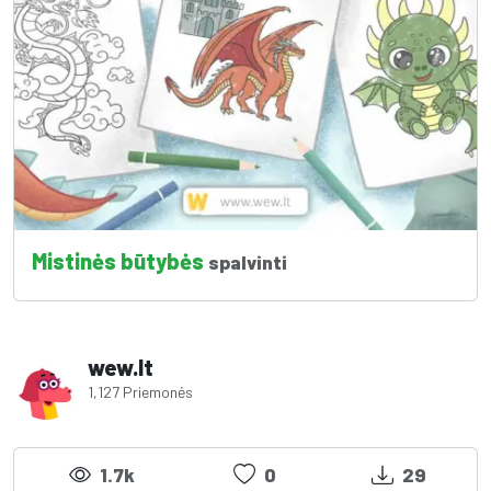
Mistinės būtybės
spalvinti
wew.lt
1,127 Priemonės
1.7k
0
29