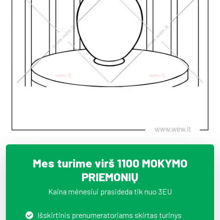
Mes turime virš 1100 MOKYMO
PRIEMONIŲ
Kaina mėnesiui prasideda tik nuo 3EU
Išskirtinis prenumeratoriams skirtas turinys