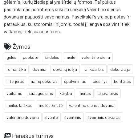
gėlėmis, kurių žiedlapiai yra širdelių formos. Tai puikus
pasirinkimas norintiems sukurti unikalią Valentino dienos
dovaną ar papuošti savo namus. Paveikslėlis yra paprastas ir
patrauklus, su storomis linijomis, todėl jį lengva spalvinti tiek
vaikams, tiek suaugusiems.
Žymos
gėlės
puokštė
širdelės
meilė
valentino diena
romantika
dovana
dovanų idėja
rankdarbis
dekoracija
interjeras
namų dekoras
spalvinimas
piešinys
kontūras
vaikams
suaugusiems
kūryba
menas
laisvalaikis
meilės laiškas
meilės žinutė
valentino dienos dovana
valentino dovana
šventė
šventinis
šventinis dekoras
Panašus turinys