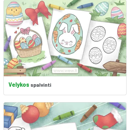
Velykos
spalvinti