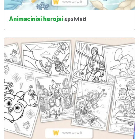
Animaciniai herojai
spalvinti