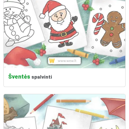
Šventės
spalvinti