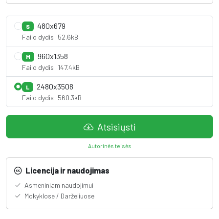
480x679
S
Failo dydis: 52.6kB
960x1358
M
Failo dydis: 147.4kB
2480x3508
L
Failo dydis: 560.3kB
Atsisiųsti
Autorinės teisės
Licencija ir naudojimas
Asmeniniam naudojimui
Mokyklose / Darželiuose