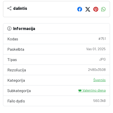
dalintis
Informacija
Kodas
#751
Paskelbta
Vas 01, 2025
Tipas
JPG
Rezoliucija
2480x3508
Kategorija
Šventės
Subkategorija
❤️ Valentino diena
Failo dydis
560.3kB