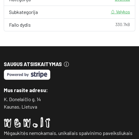
Subkategorija
🥚 Velykos
Failo dydis
330.7kB
SAUGUS ATSISKAITYMAS
Mus rasite adresu:
K. Donelaičio g. 14
Kaunas, Lietuva
Mėgaukitės nemokamais, unikaliais spalvinimo paveiksliukais