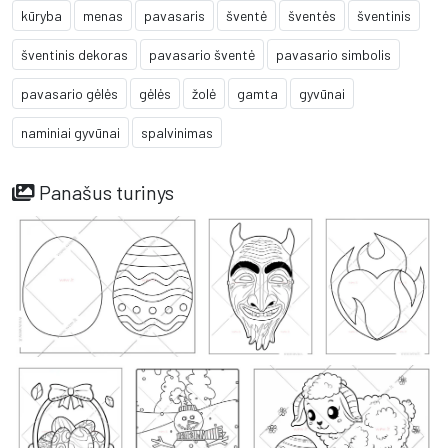
kūryba
menas
pavasaris
šventė
šventės
šventinis
šventinis dekoras
pavasario šventė
pavasario simbolis
pavasario gėlės
gėlės
žolė
gamta
gyvūnai
naminiai gyvūnai
spalvinimas
Panašus turinys