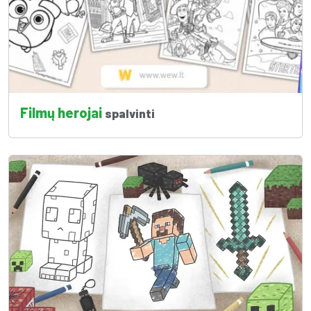
Filmų herojai
spalvinti