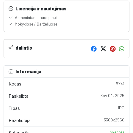
Licencija ir naudojimas
Asmeniniam naudojimui
Mokyklose / Darželiuose
dalintis
Informacija
Kodas
#773
Paskelbta
Kov 04, 2025
Tipas
JPG
Rezoliucija
3300x2550
Kategorija
Šventės