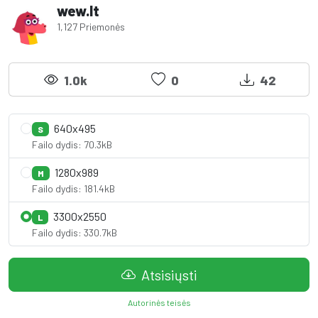
wew.lt
1,127 Priemonės
1.0k
0
42
640x495
S
Failo dydis: 70.3kB
1280x989
M
Failo dydis: 181.4kB
3300x2550
L
Failo dydis: 330.7kB
Atsisiųsti
Autorinės teisės