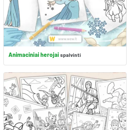
Animaciniai herojai
spalvinti