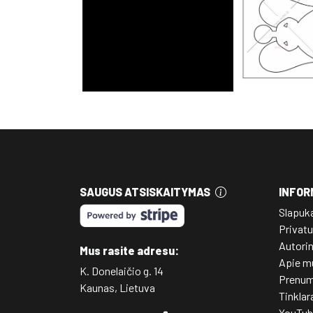
SAUGUS ATSISKAITYMAS
INFOR
Slapuk
Privatu
Autori
Mus rasite adresu:
Apie m
K. Donelaičio g. 14
Prenum
Kaunas, Lietuva
Tinklar
YouTub