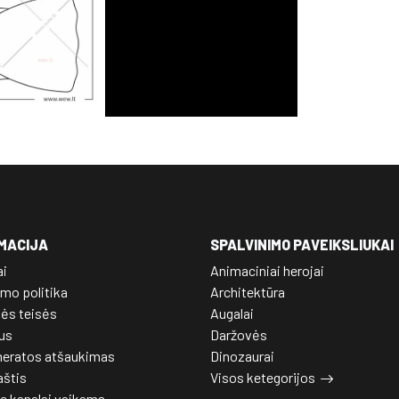
MACIJA
SPALVINIMO PAVEIKSLIUKAI
ai
Animaciniai herojai
mo politika
Architektūra
nės teisės
Augalai
us
Daržovės
eratos atšaukimas
Dinozaurai
aštis
Visos ketegorijos
e kanalai vaikams