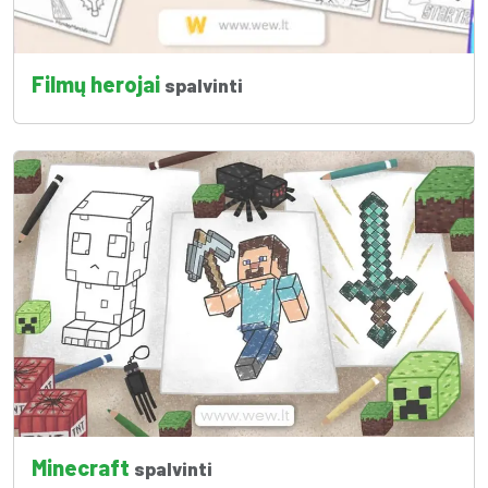
Filmų herojai
spalvinti
Minecraft
spalvinti