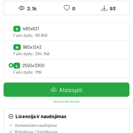
2.1k
0
93
480x621
S
Failo dydis: 98.8kB
960x1242
M
Failo dydis: 284.7kB
2550x3300
L
Failo dydis: 1MB
Atsisiųsti
Autorinės teisės
Licencija ir naudojimas
Asmeniniam naudojimui
Mokyklose / Darželiuose