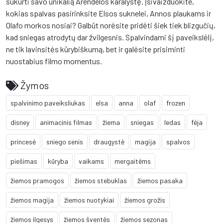
sukurti savo unikalią Arendelos karalystę. Įsivaizduokite,
kokias spalvas pasirinksite Elsos suknelei, Annos plaukams ir
Olafo morkos nosiai? Galbūt norėsite pridėti šiek tiek blizgučių,
kad sniegas atrodytų dar žvilgesnis. Spalvindami šį paveikslėlį,
ne tik lavinsitės kūrybiškumą, bet ir galėsite prisiminti
nuostabius filmo momentus.
Žymos
spalvinimo paveiksliukas
elsa
anna
olaf
frozen
disney
animacinis filmas
žiema
sniegas
ledas
fėja
princesė
sniego senis
draugystė
magija
spalvos
piešimas
kūryba
vaikams
mergaitėms
žiemos pramogos
žiemos stebuklas
žiemos pasaka
žiemos magija
žiemos nuotykiai
žiemos grožis
žiemos ilgesys
žiemos šventės
žiemos sezonas