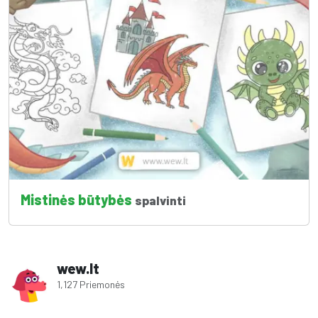
Mistinės būtybės
spalvinti
wew.lt
1,127 Priemonės