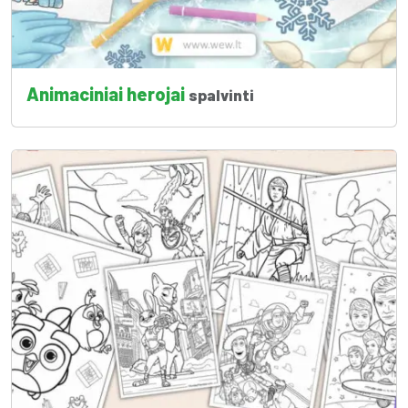
Animaciniai herojai
spalvinti