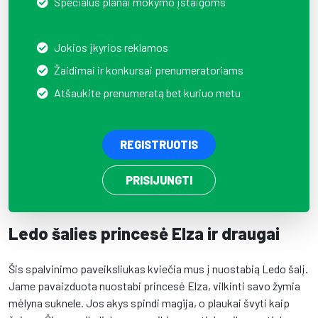
Specialūs planai mokymo įstaigoms
Jokios įkyrios reklamos
Žaidimai ir konkursai prenumeratoriams
Atšaukite prenumeratą bet kuriuo metu
REGISTRUOTIS
PRISIJUNGTI
Ledo šalies princesė Elza ir draugai
Šis spalvinimo paveiksliukas kviečia mus į nuostabią Ledo šalį.
Jame pavaizduota nuostabi princesė Elza, vilkinti savo žymia
mėlyna suknele. Jos akys spindi magija, o plaukai švyti kaip