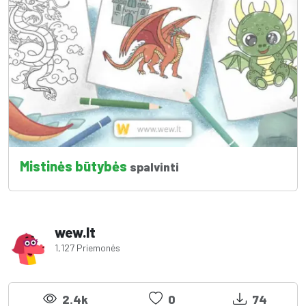
Mistinės būtybės
spalvinti
wew.lt
1,127 Priemonės
2.4k
0
74