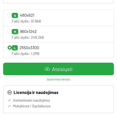
480x621
S
Failo dydis: 91.8kB
960x1242
M
Failo dydis: 248.2kB
2550x3300
L
Failo dydis: 1.2MB
Atsisiųsti
Autorinės teisės
Licencija ir naudojimas
Asmeniniam naudojimui
Mokyklose / Darželiuose