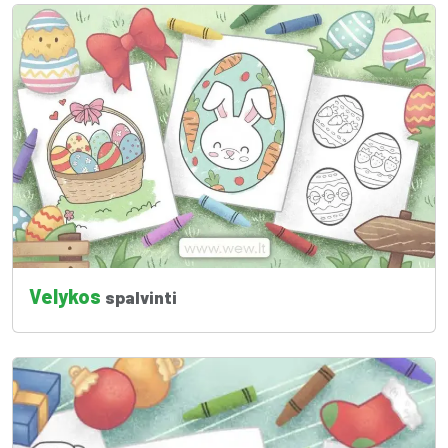
Velykos
spalvinti