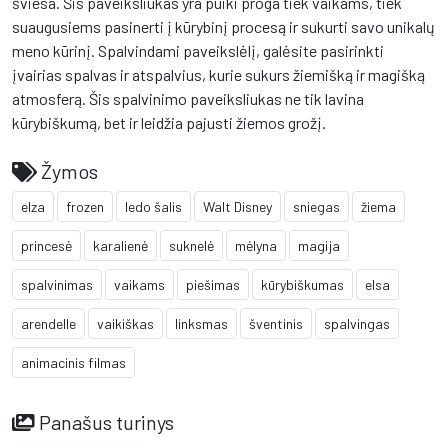
šviesa. Šis paveiksliukas yra puiki proga tiek vaikams, tiek
suaugusiems pasinerti į kūrybinį procesą ir sukurti savo unikalų
meno kūrinį. Spalvindami paveikslėlį, galėsite pasirinkti
įvairias spalvas ir atspalvius, kurie sukurs žiemišką ir magišką
atmosferą. Šis spalvinimo paveiksliukas ne tik lavina
kūrybiškumą, bet ir leidžia pajusti žiemos grožį.
Žymos
elza
frozen
ledo šalis
Walt Disney
sniegas
žiema
princesė
karalienė
suknelė
mėlyna
magija
spalvinimas
vaikams
piešimas
kūrybiškumas
elsa
arendelle
vaikiškas
linksmas
šventinis
spalvingas
animacinis filmas
Panašus turinys