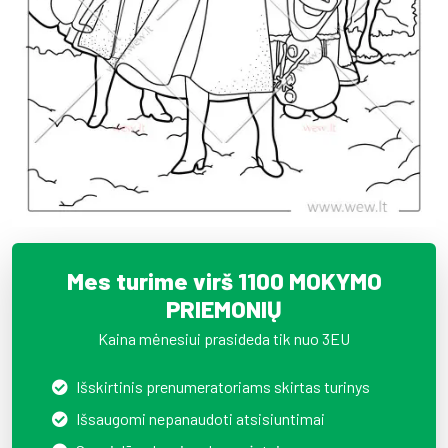
Mes turime virš 1100 MOKYMO
PRIEMONIŲ
Kaina mėnesiui prasideda tik nuo 3EU
Išskirtinis prenumeratoriams skirtas turinys
Išsaugomi nepanaudoti atsisiuntimai