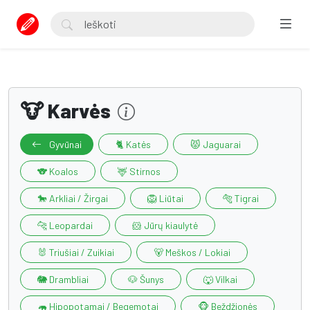
🐮 Karvės
Gyvūnai
🐈 Katės
😾 Jaguarai
🐨 Koalos
🦌 Stirnos
🐎 Arkliai / Žirgai
🦁 Liūtai
🐅 Tigrai
🐆 Leopardai
🐹 Jūrų kiaulytė
🐰 Triušiai / Zuikiai
🐻 Meškos / Lokiai
🐘 Drambliai
🐶 Šunys
🐺 Vilkai
🦛 Hipopotamai / Begemotai
🐵 Beždžionės