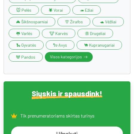
🐭 Pelės
🕷️ Vorai
🦔 Ežiai
🦇 Šikšnosparniai
🦒 Žirafos
🐢 Vėžliai
🐸 Varlės
🐮 Karvės
🦋 Drugeliai
🐍 Gyvatės
🐑 Avys
🐪 Kupranugariai
Visos kategorijos
🐼 Pandos
Siųskis ir spausdink!
Tik prenumeratoriams skirtas turinys
Užsakyti