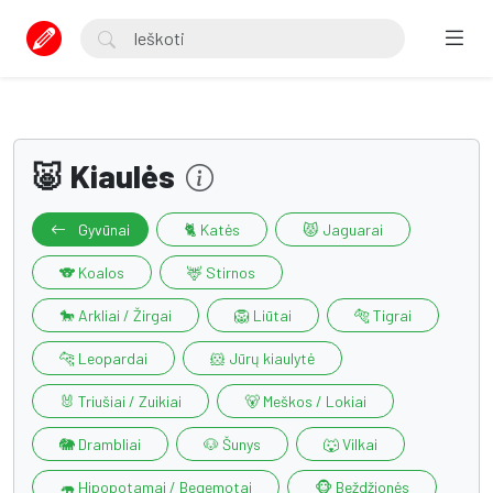
🐷 Kiaulės
Gyvūnai
🐈 Katės
😾 Jaguarai
🐨 Koalos
🦌 Stirnos
🐎 Arkliai / Žirgai
🦁 Liūtai
🐅 Tigrai
🐆 Leopardai
🐹 Jūrų kiaulytė
🐰 Triušiai / Zuikiai
🐻 Meškos / Lokiai
🐘 Drambliai
🐶 Šunys
🐺 Vilkai
🦛 Hipopotamai / Begemotai
🐵 Beždžionės