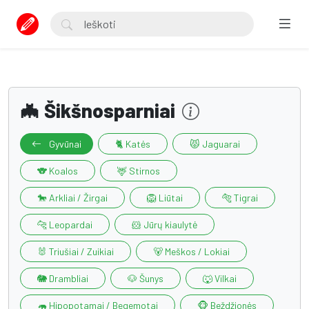
🦇 Šikšnosparniai
Gyvūnai
🐈 Katės
😾 Jaguarai
🐨 Koalos
🦌 Stirnos
🐎 Arkliai / Žirgai
🦁 Liūtai
🐅 Tigrai
🐆 Leopardai
🐹 Jūrų kiaulytė
🐰 Triušiai / Zuikiai
🐻 Meškos / Lokiai
🐘 Drambliai
🐶 Šunys
🐺 Vilkai
🦛 Hipopotamai / Begemotai
🐵 Beždžionės