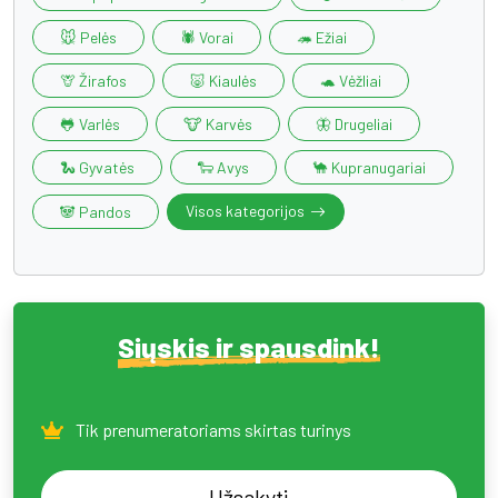
🐭 Pelės
🕷️ Vorai
🦔 Ežiai
🦒 Žirafos
🐷 Kiaulės
🐢 Vėžliai
🐸 Varlės
🐮 Karvės
🦋 Drugeliai
🐍 Gyvatės
🐑 Avys
🐪 Kupranugariai
Visos kategorijos
🐼 Pandos
Siųskis ir spausdink!
Tik prenumeratoriams skirtas turinys
Užsakyti