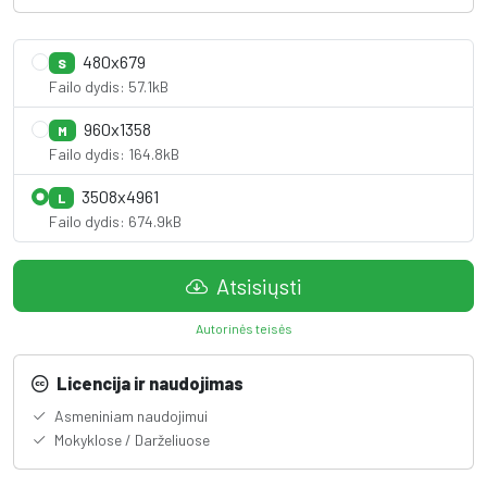
480x679
S
Failo dydis: 57.1kB
960x1358
M
Failo dydis: 164.8kB
3508x4961
L
Failo dydis: 674.9kB
Atsisiųsti
Autorinės teisės
Licencija ir naudojimas
Asmeniniam naudojimui
Mokyklose / Darželiuose