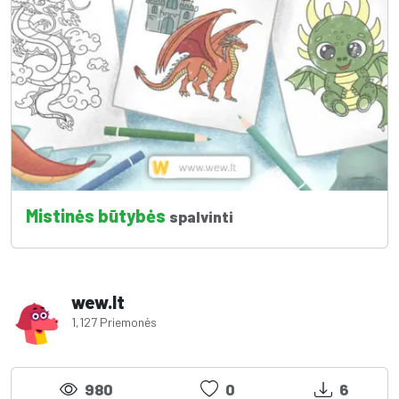
Mistinės būtybės
spalvinti
wew.lt
1,127 Priemonės
980
0
6