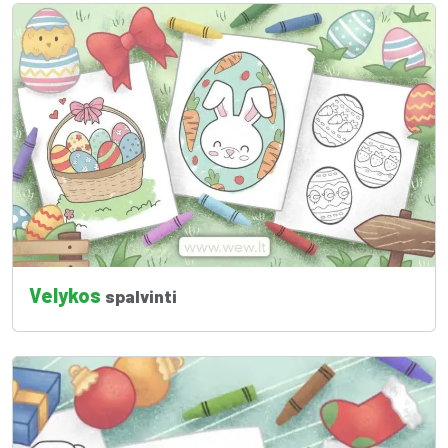
Velykos
spalvinti