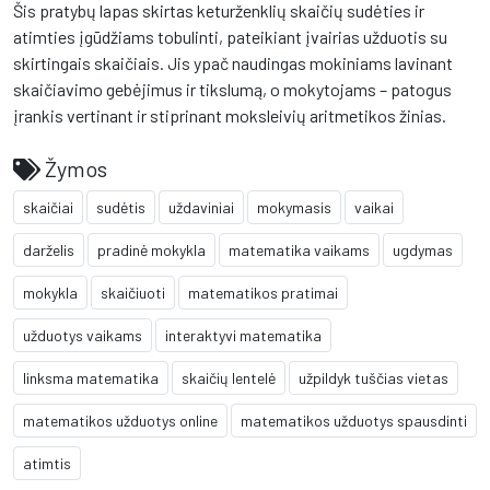
Šis pratybų lapas skirtas keturženklių skaičių sudėties ir
atimties įgūdžiams tobulinti, pateikiant įvairias užduotis su
skirtingais skaičiais. Jis ypač naudingas mokiniams lavinant
skaičiavimo gebėjimus ir tikslumą, o mokytojams – patogus
įrankis vertinant ir stiprinant moksleivių aritmetikos žinias.
Žymos
skaičiai
sudėtis
uždaviniai
mokymasis
vaikai
darželis
pradinė mokykla
matematika vaikams
ugdymas
mokykla
skaičiuoti
matematikos pratimai
užduotys vaikams
interaktyvi matematika
linksma matematika
skaičių lentelė
užpildyk tuščias vietas
matematikos užduotys online
matematikos užduotys spausdinti
atimtis