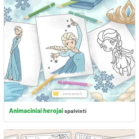
Animaciniai herojai
spalvinti