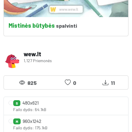
Mistinės būtybės
spalvinti
wew.lt
1,127 Priemonės
825
0
11
480x621
S
Failo dydis: 64.1kB
960x1242
M
Failo dydis: 175.1kB