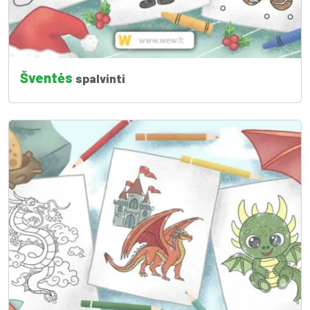
Šventės
spalvinti