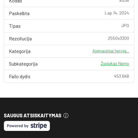
Kodas
#536
Paskelbta
Lap 14, 2024
Tipas
JPG
Rezoliucija
2550x3300
Kategorija
Animaciniai heroja...
Subkategorija
Žuviukas Nemo
Failo dydis
453.6kB
SAUGUS ATSISKAITYMAS