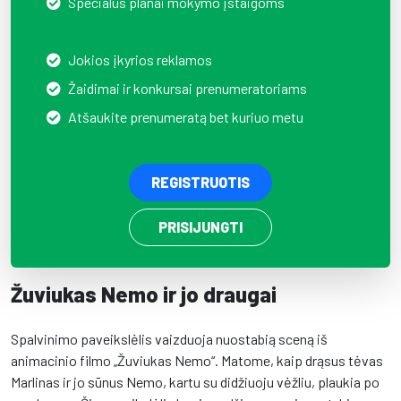
Specialūs planai mokymo įstaigoms
Jokios įkyrios reklamos
Žaidimai ir konkursai prenumeratoriams
Atšaukite prenumeratą bet kuriuo metu
REGISTRUOTIS
PRISIJUNGTI
Žuviukas Nemo ir jo draugai
Spalvinimo paveikslėlis vaizduoja nuostabią sceną iš
animacinio filmo „Žuviukas Nemo“. Matome, kaip drąsus tėvas
Marlinas ir jo sūnus Nemo, kartu su didžiuoju vėžliu, plaukia po