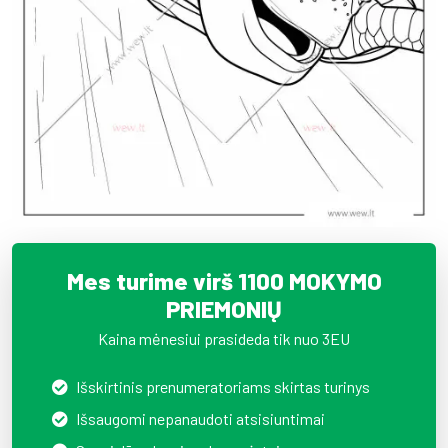
Mes turime virš 1100 MOKYMO
PRIEMONIŲ
Kaina mėnesiui prasideda tik nuo 3EU
Išskirtinis prenumeratoriams skirtas turinys
Išsaugomi nepanaudoti atsisiuntimai