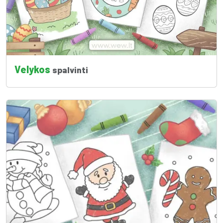
Velykos
spalvinti