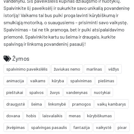
vandenynu. Šis paveikslėlis kupinas džiaugsmo ir nuotykių.
Spalvinkite šį paveiksėlį ir sukurkite savo unikalią povandeninę
istoriją! Vaikams tai bus puiki proga lavinti kūrybiškumą ir
smulkiąją motoriką, o suaugusiems – prisiminti savo vaikystę.
Spalvinimas – tai ne tik pramoga, bet ir puiki atsipalaidavimo
priemonė. Spalvinkite kartu su šeima ir draugais, kurkite
spalvingą ir linksmą povandeninį pasaulį!
Žymos
spalvinimo paveikslėlis
žuviukas nemo
marlinas
vėžlys
animacija
vaikams
kūryba
spalvinimas
piešimas
pieštukai
spalvos
žuvys
vandenynas
nuotykiai
draugystė
šeima
linksmybė
pramogos
vaikų kambarys
dovana
hobis
laisvalaikis
menas
kūrybiškumas
įkvėpimas
spalvingas pasaulis
fantazija
vaikystė
pixar