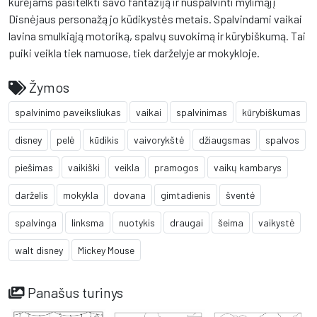
kūrėjams pasitelkti savo fantaziją ir nuspalvinti mylimąjį
Disnėjaus personažą jo kūdikystės metais. Spalvindami vaikai
lavina smulkiąją motoriką, spalvų suvokimą ir kūrybiškumą. Tai
puiki veikla tiek namuose, tiek darželyje ar mokykloje.
Žymos
spalvinimo paveiksliukas
vaikai
spalvinimas
kūrybiškumas
disney
pelė
kūdikis
vaivorykštė
džiaugsmas
spalvos
piešimas
vaikiški
veikla
pramogos
vaikų kambarys
darželis
mokykla
dovana
gimtadienis
šventė
spalvinga
linksma
nuotykis
draugai
šeima
vaikystė
walt disney
Mickey Mouse
Panašus turinys