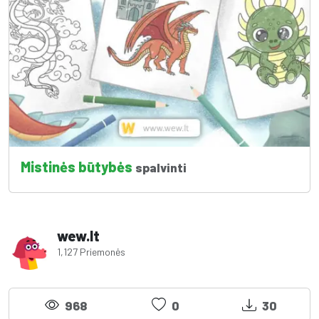
Mistinės būtybės
spalvinti
wew.lt
1,127 Priemonės
968
0
30