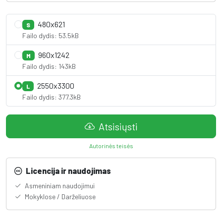
480x621
S
Failo dydis: 53.5kB
960x1242
M
Failo dydis: 143kB
2550x3300
L
Failo dydis: 377.3kB
Atsisiųsti
Autorinės teisės
Licencija ir naudojimas
Asmeniniam naudojimui
Mokyklose / Darželiuose