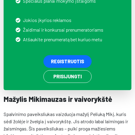
Specialūs planai mokymo įstaigoms
Jokios įkyrios reklamos
Žaidimai ir konkursai prenumeratoriams
Atšaukite prenumeratą bet kuriuo metu
REGISTRUOTIS
PRISIJUNGTI
Mažylis Mikimauzas ir vaivorykštė
Spalvinimo paveiksliukas vaizduoja mažylį Peliuką Mikį, kuris
sėdi žolėje ir žvelgia į vaivorykštę. Jis atrodo labai laimingas ir
žaismingas. Šis paveiksliukas – puiki proga mažiesiems