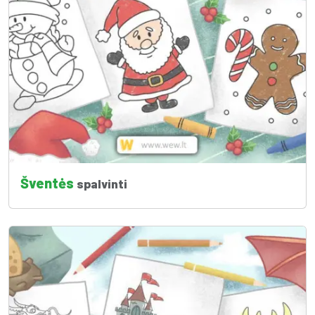
Šventės
spalvinti