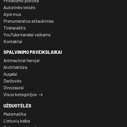
Privatumo politika
Autorinės teisės
Apie mus
Prenumeratos atšaukimas
Tinklaraštis
YouTube kanalai vaikams
Kontaktai
SPALVINIMO PAVEIKSLIUKAI
Animaciniai herojai
Architektūra
Augalai
Daržovės
Dinozaurai
Visos ketegorijos
UŽDUOTĖLĖS
Matematika
Lietuvių kalba