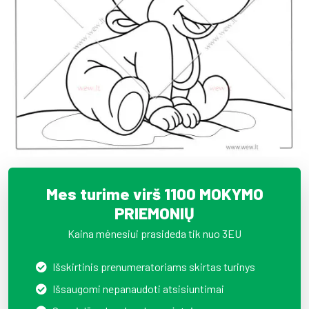
Mes turime virš 1100 MOKYMO
PRIEMONIŲ
Kaina mėnesiui prasideda tik nuo 3EU
Išskirtinis prenumeratoriams skirtas turinys
Išsaugomi nepanaudoti atsisiuntimai